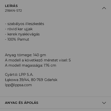
LEÍRÁS
218AN-ST2
szabályos illeszkedés
rövid kar ujjak
kerek nyakkivágás
100% Pamut
Anyag tömege: 140 gm
A modell a következő méretet visel: S
A modell magassága: 176 cm
Gyártó
:
LPP S.A.
Łąkowa 39/44, 80-769 Gdańsk
lpp@lppsa.com
ANYAG ÉS ÁPOLÁS