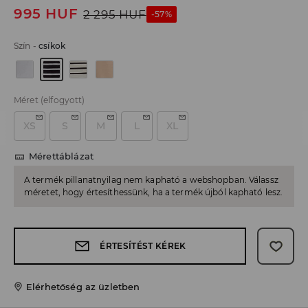
995
HUF
2 295
HUF
-57%
Szín
-
csíkok
Méret
(elfogyott)
XS
S
M
L
XL
Mérettáblázat
A termék pillanatnyilag nem kapható a webshopban. Válassz
méretet, hogy értesíthessünk, ha a termék újból kapható lesz.
ÉRTESÍTÉST KÉREK
Elérhetőség az üzletben