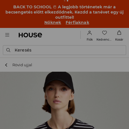
BACK TO SCHOOL
📒
A legjobb történetek már a
becsengetés előtt elkezdődnek. Kezdd a tanévet egy új
outfittel!
Nőknek
Férfiaknak
Kedvencek
Fiók
Kosár
Keresés
Rövid ujjal