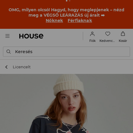
OMG, milyen olcsó! Hagyd, hogy meglepjenek – nézd
meg a VÉGSŐ LEÁRAZÁS új árait ➡️
Nőknek
Férfiaknak
Kedvencek
Fiók
Kosár
Keresés
Licencelt