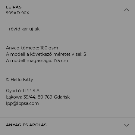
LEÍRÁS
909AD-90X
rövid kar ujjak
Anyag tömege: 160 gsm
A modell a következő méretet visel: S
A modell magassága: 175 cm
© Hello Kitty
Gyártó
:
LPP S.A.
Łąkowa 39/44, 80-769 Gdańsk
lpp@lppsa.com
ANYAG ÉS ÁPOLÁS