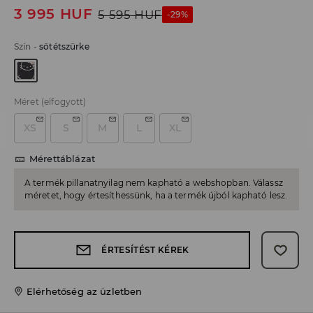
3 995
HUF
5 595
HUF
-29%
Szín
-
sötétszürke
Méret
(elfogyott)
XS
S
M
L
XL
Mérettáblázat
A termék pillanatnyilag nem kapható a webshopban. Válassz
méretet, hogy értesíthessünk, ha a termék újból kapható lesz.
ÉRTESÍTÉST KÉREK
Elérhetőség az üzletben