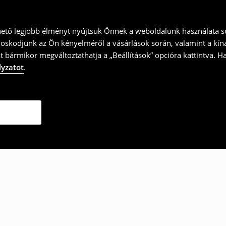
hető legjobb élményt nyújtsuk Önnek a weboldalunk használata so
doskodjunk az Ön kényelméről a vásárlások során, valamint a kín
t bármikor megváltoztathatja a „Beállítások” opcióra kattintva. H
lyzatot
.