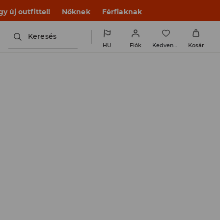
 új outfittel!
Nőknek
Férfiaknak
Keresés
HU
Fiók
Kedvencek
Kosár