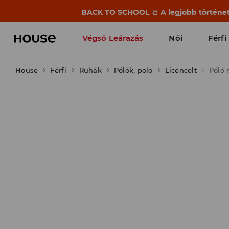
BACK TO SCHOOL
📒
A legjobb történet
Végső Leárazás
Női
Férfi
House
Férfi
Ruhák
Pólók, polo
Licencelt
Póló 