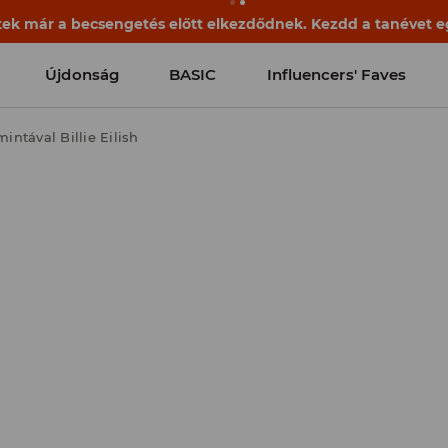
ek már a becsengetés előtt elkezdődnek. Kezdd a tanévet egy
Újdonság
BASIC
Influencers' Faves
mintával Billie Eilish