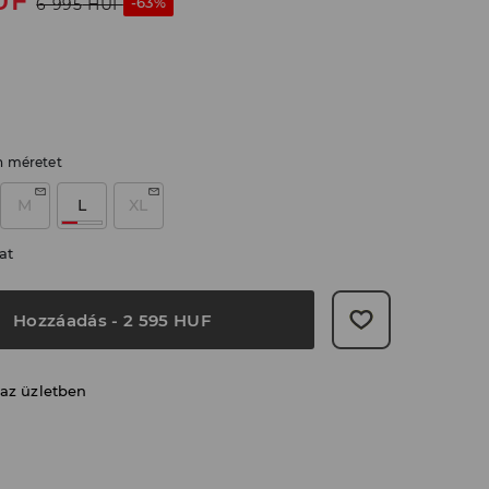
UF
-63%
6 995
HUF
n méretet
M
L
XL
at
Hozzáadás
-
2 595
HUF
 az üzletben