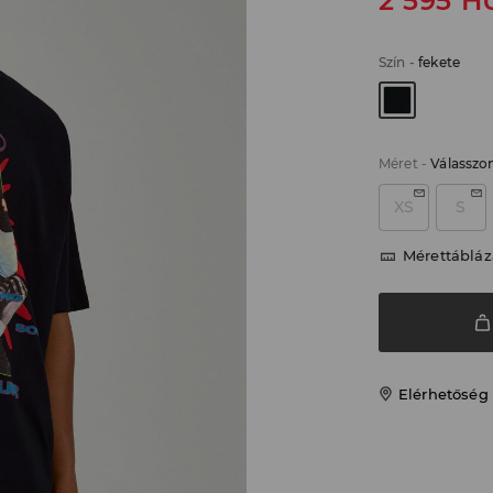
2 595
H
Szín
-
fekete
Méret
-
Válasszo
XS
S
Mérettábláz
Elérhetőség