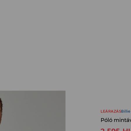
LEÁRAZÁS
Billie
Póló mintáva