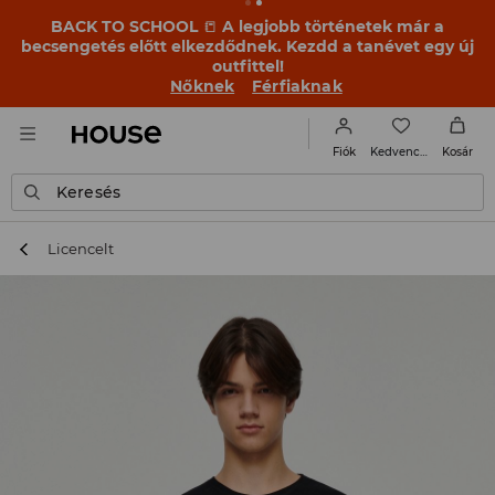
BACK TO SCHOOL
📒
A legjobb történetek már a
becsengetés előtt elkezdődnek. Kezdd a tanévet egy új
outfittel!
Nőknek
Férfiaknak
Kedvencek
Fiók
Kosár
Keresés
Licencelt