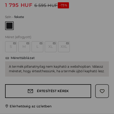
1 795
HUF
6 595
HUF
-73%
Szín
-
fekete
Méret
(elfogyott)
S
M
L
XL
XXL
Mérettáblázat
A termék pillanatnyilag nem kapható a webshopban. Válassz
méretet, hogy értesíthessünk, ha a termék újból kapható lesz.
ÉRTESÍTÉST KÉREK
Elérhetőség az üzletben