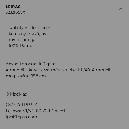
LEÍRÁS
3232K-99X
szabályos illeszkedés
kerek nyakkivágás
rövid kar ujjak
100% Pamut
Anyag tömege: 160 gsm
A modell a következő méretet viseli: L/40. A modell
magassága: 188 cm
© MadMax
Gyártó
:
LPP S.A.
Łąkowa 39/44, 80-769 Gdańsk
lpp@lppsa.com