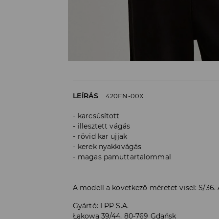
LEÍRÁS
420EN-00X
karcsúsított
illesztett vágás
rövid kar ujjak
kerek nyakkivágás
magas pamuttartalommal
A modell a következő méretet visel: S/36
Gyártó
:
LPP S.A.
Łąkowa 39/44, 80-769 Gdańsk