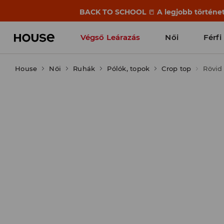
BACK TO SCHOOL
📒
A legjobb történet
Végső Leárazás
Női
Férfi
House
Női
Ruhák
Pólók, topok
Crop top
Rövid