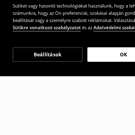
Sütiket vagy hasonló technológiákat használunk, hogy a le
számunkra, hogy az Ön preferenciái, szokásai alapján gon
beállítását vagy a személyre szabott reklámokat. Választásá
Sütikre vonatkozó szabályzatot
és az
Adatvédelmi szabá
Beállítások
OK