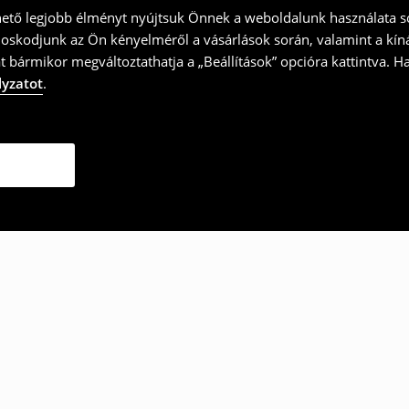
hető legjobb élményt nyújtsuk Önnek a weboldalunk használata so
doskodjunk az Ön kényelméről a vásárlások során, valamint a kín
t bármikor megváltoztathatja a „Beállítások” opcióra kattintva. H
lyzatot
.