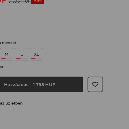
UF
-68%
5 595
HUF
n méretet
M
L
XL
at
Hozzáadás
-
1 795
HUF
 az üzletben