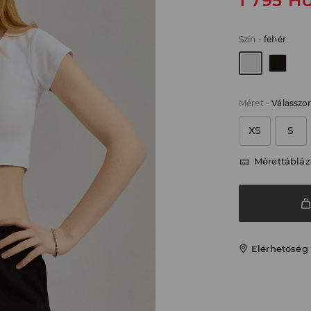
1 795
H
Szín
-
fehér
Méret
-
Válasszo
XS
S
Mérettábláz
Elérhetőség