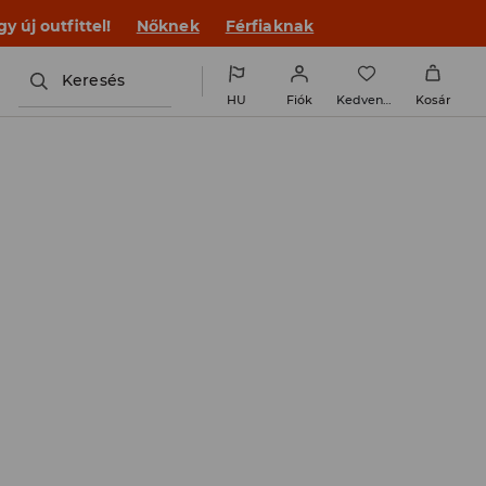
 új outfittel!
Nőknek
Férfiaknak
Keresés
HU
Fiók
Kedvencek
Kosár