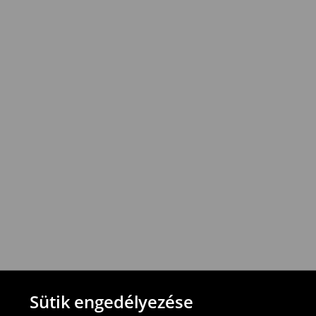
1895
HUF*
/
Utánvétes fizetés
*
A
kiszállítás
ingyenes
12
000
Ft
vagy
a
rendelések
esetén
!
Az
összeg
azonban
vonatkozik
.
⟶
További információ
Visszavételi irányelvek
-Magyarországon bármelyik House üzletbe
blokkal/számlával
-online üzleten keresztül
-töltsd ki az online visszaküldési nyomtat
⟶
További tudnivalók
Sütik engedélyezése