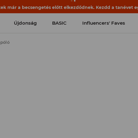
ek már a becsengetés előtt elkezdődnek. Kezdd a tanévet egy
Újdonság
BASIC
Influencers' Faves
 póló