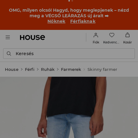
OMG, milyen olcsó! Hagyd, hogy meglepjenek – nézd
meg a VÉGSŐ LEÁRAZÁS új árait ➡️
Nőknek
Férfiaknak
Kedvencek
Fiók
Kosár
Keresés
House
Férfi
Ruhák
Farmerek
Skinny farmer