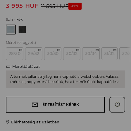
3 995
HUF
11 595
HUF
-66%
Szín
-
kék
Méret
(elfogyott)
28/30
29/32
30/30
30/32
30/34
31/32
32/
Mérettáblázat
A termék pillanatnyilag nem kapható a webshopban. Válassz
méretet, hogy értesíthessünk, ha a termék újból kapható lesz.
ÉRTESÍTÉST KÉREK
Elérhetőség az üzletben