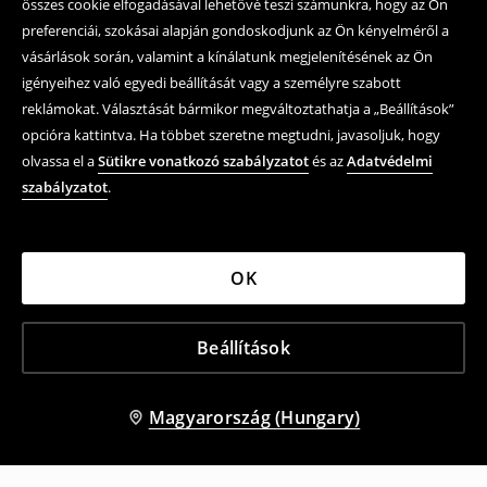
összes cookie elfogadásával lehetővé teszi számunkra, hogy az Ön
preferenciái, szokásai alapján gondoskodjunk az Ön kényelméről a
vásárlások során, valamint a kínálatunk megjelenítésének az Ön
igényeihez való egyedi beállítását vagy a személyre szabott
reklámokat. Választását bármikor megváltoztathatja a „Beállítások”
opcióra kattintva. Ha többet szeretne megtudni, javasoljuk, hogy
olvassa el a
Sütikre vonatkozó szabályzatot
és az
Adatvédelmi
szabályzatot
.
OK
Beállítások
Magyarország (Hungary)