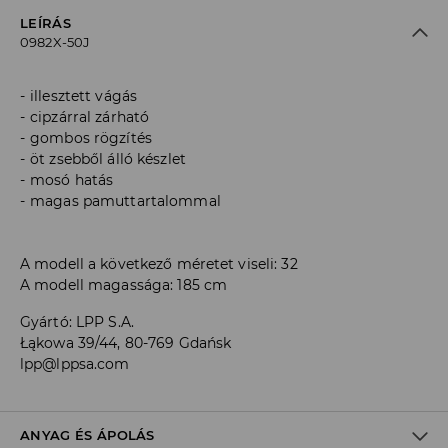
LEÍRÁS
0982X-50J
illesztett vágás
cipzárral zárható
gombos rögzítés
öt zsebből álló készlet
mosó hatás
magas pamuttartalommal
A modell a következő méretet viseli: 32
A modell magassága: 185 cm
Gyártó
:
LPP S.A.
Łąkowa 39/44, 80-769 Gdańsk
lpp@lppsa.com
ANYAG ÉS ÁPOLÁS