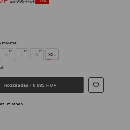
UF
-73%
25 995
HUF
n méretet
M
L
XL
XXL
at
Hozzáadás
-
6 995
HUF
 az üzletben