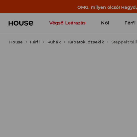
BACK TO SCHOOL
📒
A legjobb történet
Végső Leárazás
Női
Férfi
House
Férfi
Ruhák
Kabátok, dzsekik
Steppelt tél