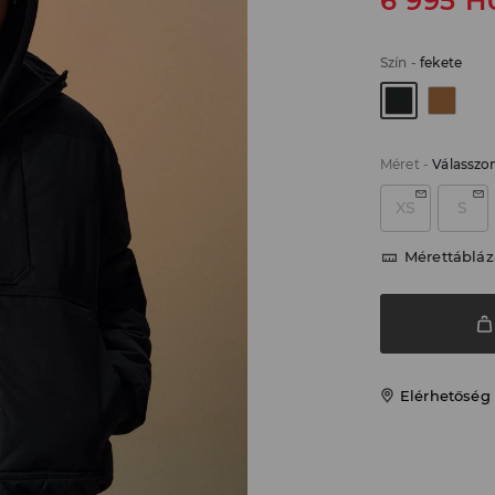
6 995
H
Szín
-
fekete
Méret
-
Válasszo
XS
S
Mérettábláz
Elérhetőség