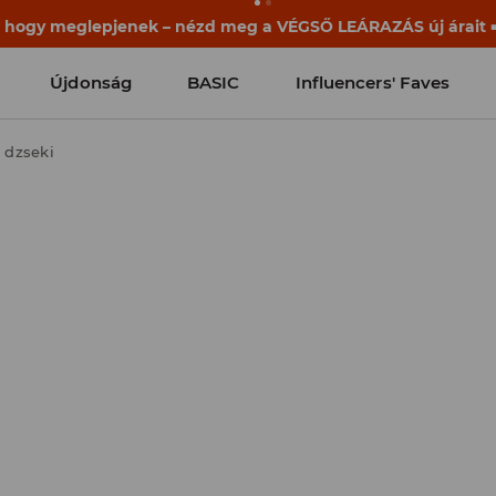
ek már a becsengetés előtt elkezdődnek. Kezdd a tanévet egy
Újdonság
BASIC
Influencers' Faves
i dzseki