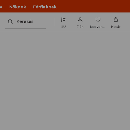
 új outfittel!
Nőknek
Férfiaknak
Keresés
HU
Fiók
Kedvencek
Kosár