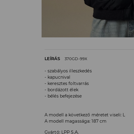
LEÍRÁS
370GD-99X
szabályos illeszkedés
kapucnival
keresztes foltvarrás
bordázott élek
bélés befejezése
A modell a következő méretet viseli: L
A modell magassága: 187 cm
Gyártó
:
LPP S.A.