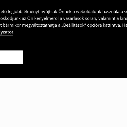
hető legjobb élményt nyújtsuk Önnek a weboldalunk használata so
doskodjunk az Ön kényelméről a vásárlások során, valamint a kín
t bármikor megváltoztathatja a „Beállítások” opcióra kattintva. H
lyzatot
.