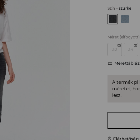
Szín
-
szürke
Méret
(elfogyott)
32
34
Mérettábláz
A termék pi
méretet, hog
lesz.
Elérhetőség