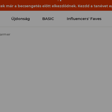
ek már a becsengetés előtt elkezdődnek. Kezdd a tanévet egy
Újdonság
BASIC
Influencers' Faves
farmer