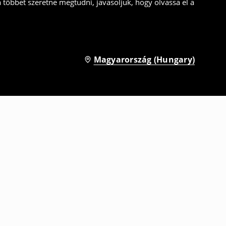
a többet szeretne megtudni, javasoljuk, hogy olvassa el a
Magyarország (Hungary)