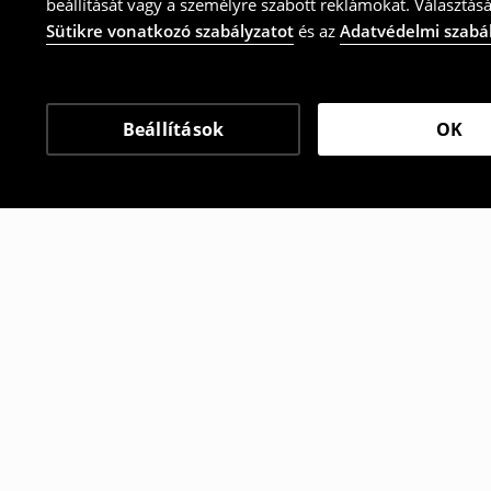
beállítását vagy a személyre szabott reklámokat. Választásá
Sütikre vonatkozó szabályzatot
és az
Adatvédelmi szabá
Beállítások
OK
Más vásárlók is választ