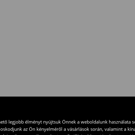
 vidd vissza a terméket
ványt és küld vissza a terméket
hető legjobb élményt nyújtsuk Önnek a weboldalunk használata so
doskodjunk az Ön kényelméről a vásárlások során, valamint a kín