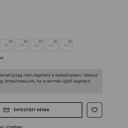
36
38
40
42
44
at
llanatnyilag nem kapható a webshopban. Válassz
y értesíthessünk, ha a termék újból kapható
ÉRTESÍTÉST KÉREK
 az üzletben