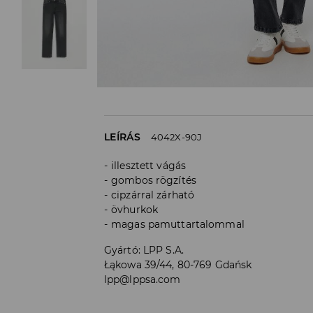
LEÍRÁS
4042X-90J
illesztett vágás
gombos rögzítés
cipzárral zárható
övhurkok
magas pamuttartalommal
Gyártó
:
LPP S.A.
Łąkowa 39/44, 80-769 Gdańsk
lpp@lppsa.com