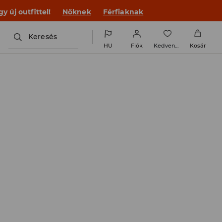
 új outfittel!
Nőknek
Férfiaknak
Keresés
HU
Fiók
Kedvencek
Kosár