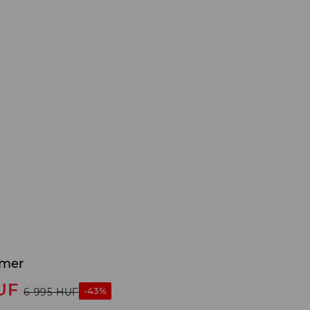
rmer
UF
-43%
6 995
HUF