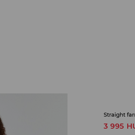
Straight fa
3 995
H