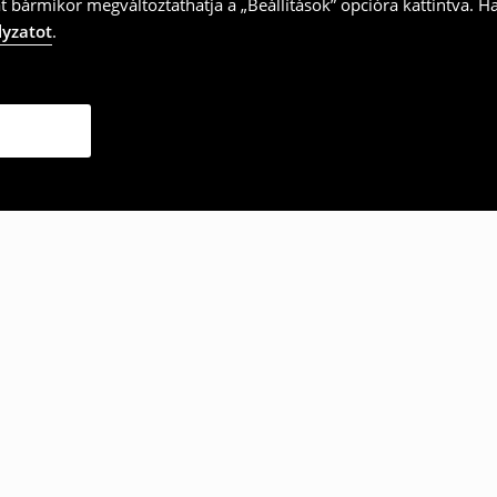
t bármikor megváltoztathatja a „Beállítások” opcióra kattintva. H
lyzatot
.
ották