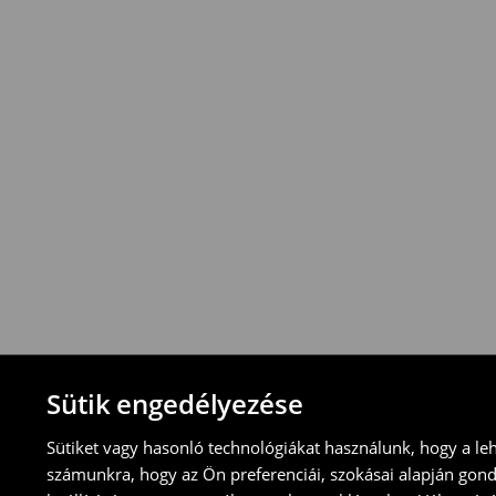
vonatkozik
.
⟶
További információ
Visszavételi irányelvek
-Magyarországon bármelyik House üzletbe
blokkal/számlával
-online üzleten keresztül
-töltsd ki az online visszaküldési nyomtat
⟶
További tudnivalók
Sütik engedélyezése
Sütiket vagy hasonló technológiákat használunk, hogy a le
számunkra, hogy az Ön preferenciái, szokásai alapján gon