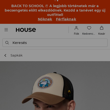
BACK TO SCHOOL
📒
A legjobb történetek már a
becsengetés előtt elkezdődnek. Kezdd a tanévet egy új
outfittel!
Nőknek
Férfiaknak
Kedvencek
Fiók
Kosár
Keresés
Sapkák