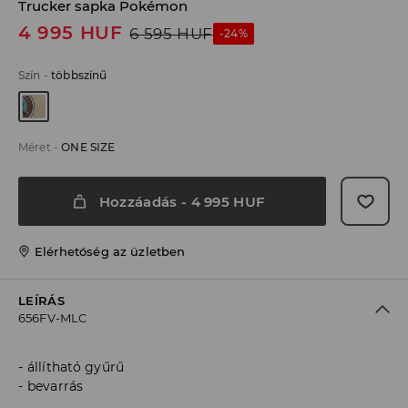
Trucker sapka Pokémon
4 995
HUF
6 595
HUF
-24%
Szín
-
többszínű
Méret
-
ONE SIZE
Hozzáadás
-
4 995
HUF
Elérhetőség az üzletben
LEÍRÁS
656FV-MLC
állítható gyűrű
bevarrás