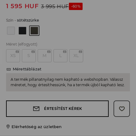
1 595
HUF
3 995
HUF
-60%
Szín
-
sötétszürke
Méret
(elfogyott)
XS
S
M
L
XL
Mérettáblázat
A termék pillanatnyilag nem kapható a webshopban. Válassz
méretet, hogy értesíthessünk, ha a termék újból kapható lesz.
ÉRTESÍTÉST KÉREK
Elérhetőség az üzletben