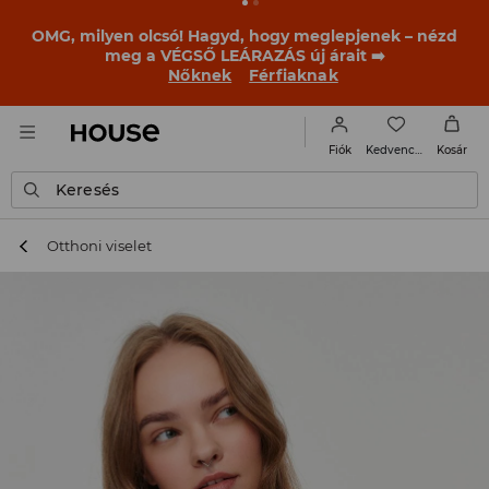
BACK TO SCHOOL
📒
A legjobb történetek már a
becsengetés előtt elkezdődnek. Kezdd a tanévet egy új
outfittel!
Nőknek
Férfiaknak
Kedvencek
Fiók
Kosár
Keresés
Otthoni viselet