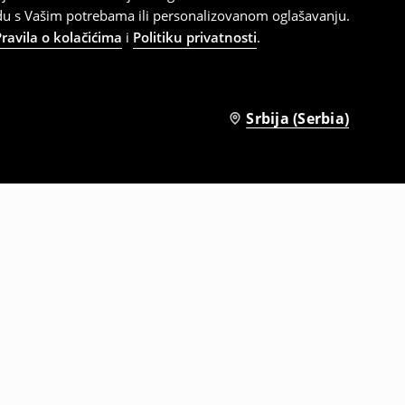
adu s Vašim potrebama ili personalizovanom oglašavanju.
Pravila o kolačićima
i
Politiku privatnosti
.
Srbija (Serbia)