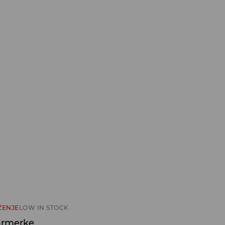
ŽENJE
LOW IN STOCK
farmerke