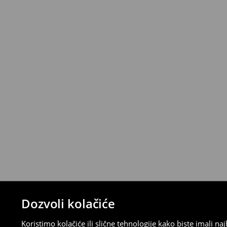
*
Besplatna dostava za narudžbe iznad 
>>
Detaljne informacije o isporuci
>>
Detaljne informacije o načinima plaćan
Politika povraćaja
Ako se predomislite u vezi s kupovinom,
politiku povraćaja u roku od 30 dana (od 
uradili, idite na korisnički nalog i popunit
su brzi, laki i besplatni.
⟶
Detaljne informacije o povraćaju
Dozvoli kolačiće
Koristimo kolačiće ili slične tehnologije kako biste imali 