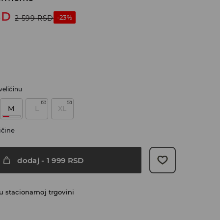
SD
-23%
2 599
RSD
veličinu
M
L
XL
ičine
dodaj
-
1 999
RSD
 stacionarnoj trgovini