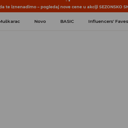
počinju pre prvog školskog zvona. Započni školsku godinu u 
Muškarac
Novo
BASIC
Influencers' Fave