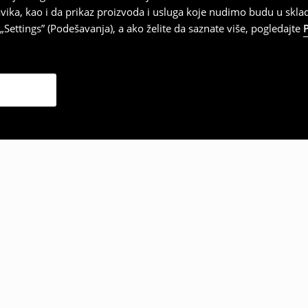
vika, kao i da prikaz proizvoda i usluga koje nudimo budu u skl
Settings” (Podešavanja), a ako želite da saznate više, pogledajte
zabrali