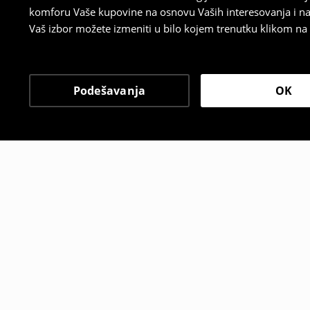
komforu Vaše kupovine na osnovu Vaših interesovanja i na
Vaš izbor možete izmeniti u bilo kojem trenutku klikom na „
Podešavanja
OK
Drugi kupci su takođe i