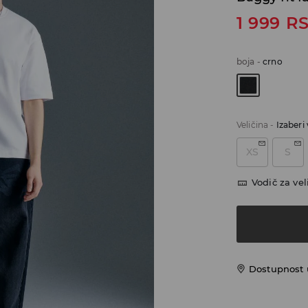
1 999
R
boja
-
crno
Veličina
-
Izaberi 
XS
S
Vodič za vel
Dostupnost u