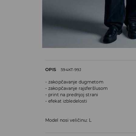
OPIS
594KT-99J
zakopčavanje dugmetom
zakopčavanje rajsferšlusom
print na prednjoj strani
efekat izbledelosti
Model nosi veličinu: L