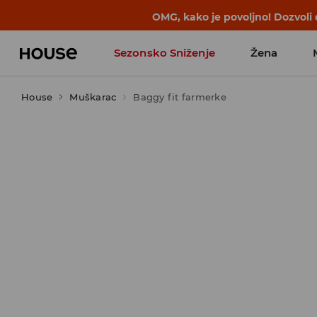
BACK TO SCHOOL
📒
Najbolje priče 
Sezonsko Sniženje
Žena
House
Muškarac
Baggy fit farmerke