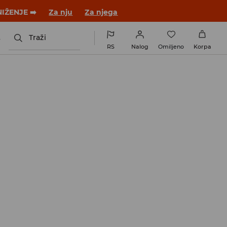
novom outfitu!
Za nju
Za njega
s
Traži
RS
Nalog
Omiljeno
Korpa