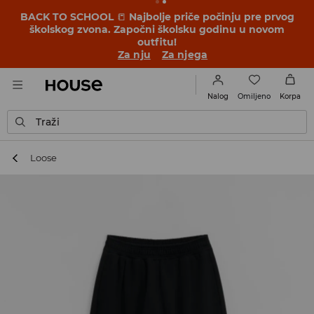
BACK TO SCHOOL
📒
Najbolje priče počinju pre prvog
školskog zvona. Započni školsku godinu u novom
outfitu!
Za nju
Za njega
Omiljeno
Nalog
Korpa
Traži
Loose