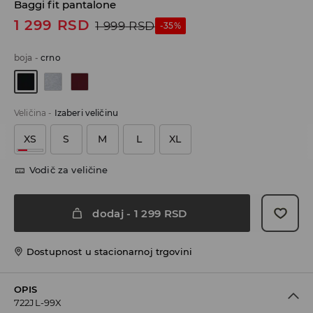
Baggi fit pantalone
1 299
RSD
1 999
RSD
-35%
boja
-
crno
Veličina
-
Izaberi veličinu
XS
S
M
L
XL
Vodič za veličine
dodaj
-
1 299
RSD
Dostupnost u stacionarnoj trgovini
OPIS
722JL-99X