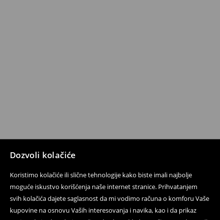
Dozvoli kolačiće
Koristimo kolačiće ili slične tehnologije kako biste imali najbolje
moguće iskustvo korišćenja naše internet stranice. Prihvatanjem
svih kolačića dajete saglasnost da mi vodimo računa o komforu Vaše
kupovine na osnovu Vaših interesovanja i navika, kao i da prikaz