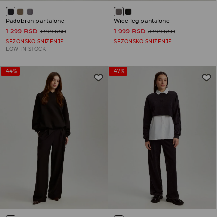
Padobran pantalone
Wide leg pantalone
1 299 RSD
1 999 RSD
1 599 RSD
3 599 RSD
SEZONSKO SNIŽENJE
SEZONSKO SNIŽENJE
LOW IN STOCK
-44%
-47%