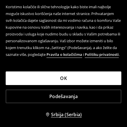
Koristimo kolačiće ili slične tehnologije kako biste imali najbolje
moguće iskustvo korišćenja naše internet stranice. Prihvatanjem
svih kolačića dajete saglasnost da mi vodimo računa o komforu Vaše
Baggi fit pantalone
LADIES` TROUSERS
kupovine na osnovu Vaših interesovanja i navika, kao i da prikaz
2 599 RSD
1 599 RSD
3 599 RSD
1 999 RSD
proizvoda i usluga koje nudimo budu u skladu s Vašim potrebama ili
SEZONSKO SNIŽENJE
SEZONSKO SNIŽENJE
personalizovanom oglašavanju. Vaš izbor možete izmeniti u bilo
-20%
-35%
kojem trenutku klikom na „Settings” (Podešavanja), a ako želite da
saznate više, pogledajte
Pravila o kolačićima
i
Politiku privatnosti
.
OK
Podešavanja
Srbija (Serbia)