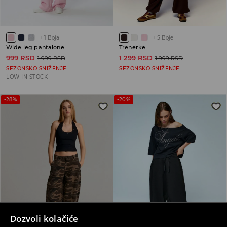
+
1
Boja
+
5
Boje
Wide leg pantalone
Trenerke
999 RSD
1 299 RSD
1 999 RSD
1 999 RSD
SEZONSKO SNIŽENJE
SEZONSKO SNIŽENJE
LOW IN STOCK
-28%
-20%
Dozvoli kolačiće