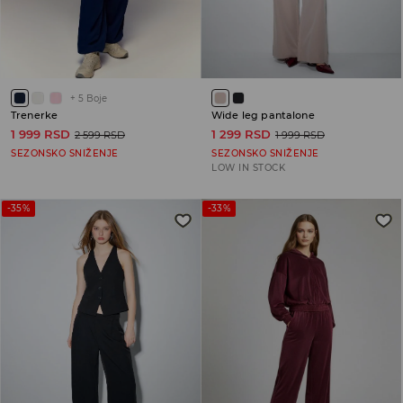
+
5
Boje
Trenerke
Wide leg pantalone
1 999 RSD
1 299 RSD
2 599 RSD
1 999 RSD
SEZONSKO SNIŽENJE
SEZONSKO SNIŽENJE
LOW IN STOCK
-35%
-33%