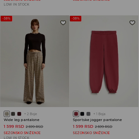
LOW IN STOCK
-38%
-38%
+
2
Boje
+
1
Boja
Wide leg pantalone
Sportske jogger pantalone
1 599 RSD
1 599 RSD
2 599 RSD
2 599 RSD
SEZONSKO SNIŽENJE
SEZONSKO SNIŽENJE
LOW IN STOCK