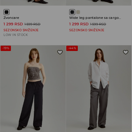
Zvoncare
Wide leg pantalone sa cargo džepovima
1 299 RSD
1 299 RSD
1 599 RSD
1 599 RSD
SEZONSKO SNIŽENJE
SEZONSKO SNIŽENJE
LOW IN STOCK
-19%
-44%