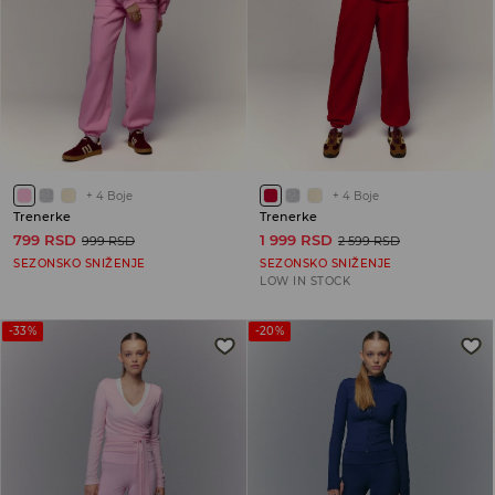
+
4
Boje
+
4
Boje
Trenerke
Trenerke
799 RSD
1 999 RSD
999 RSD
2 599 RSD
SEZONSKO SNIŽENJE
SEZONSKO SNIŽENJE
LOW IN STOCK
-33%
-20%