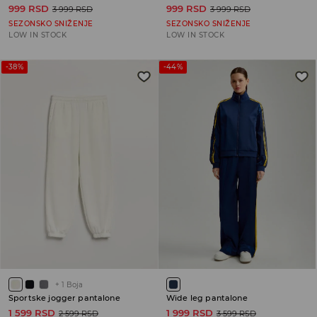
999 RSD
999 RSD
3 999 RSD
3 999 RSD
SEZONSKO SNIŽENJE
SEZONSKO SNIŽENJE
LOW IN STOCK
LOW IN STOCK
-38%
-44%
+
1
Boja
Sportske jogger pantalone
Wide leg pantalone
1 599 RSD
1 999 RSD
2 599 RSD
3 599 RSD