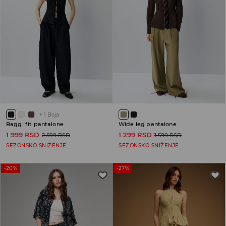
+
1
Boja
Baggi fit pantalone
Wide leg pantalone
1 999 RSD
1 299 RSD
2 599 RSD
1 599 RSD
SEZONSKO SNIŽENJE
SEZONSKO SNIŽENJE
-20%
-27%