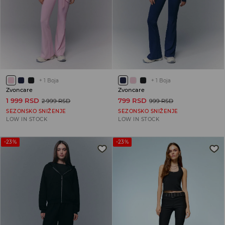
+
1
Boja
+
1
Boja
Zvoncare
Zvoncare
1 999 RSD
799 RSD
2 999 RSD
999 RSD
SEZONSKO SNIŽENJE
SEZONSKO SNIŽENJE
LOW IN STOCK
LOW IN STOCK
-23%
-23%