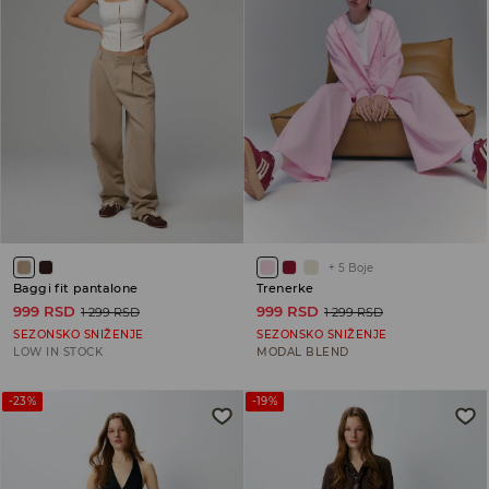
+
5
Boje
Baggi fit pantalone
Trenerke
999 RSD
999 RSD
1 299 RSD
1 299 RSD
SEZONSKO SNIŽENJE
SEZONSKO SNIŽENJE
LOW IN STOCK
MODAL BLEND
-23%
-19%