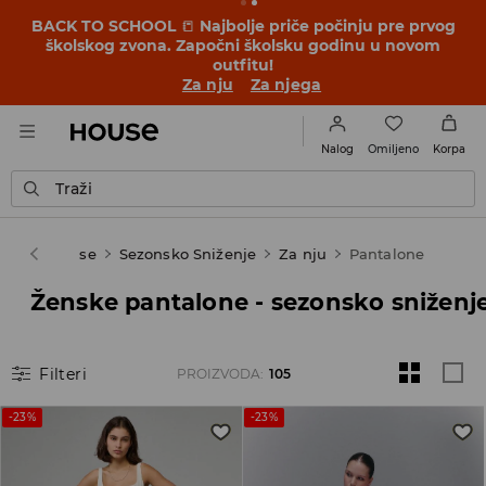
BACK TO SCHOOL
📒
Najbolje priče počinju pre prvog
školskog zvona. Započni školsku godinu u novom
outfitu!
Za nju
Za njega
Omiljeno
Nalog
Korpa
Traži
House
Sezonsko Sniženje
Za nju
Pantalone
Ženske pantalone - sezonsko sniženj
Filteri
PROIZVODA
:
105
-23%
-23%