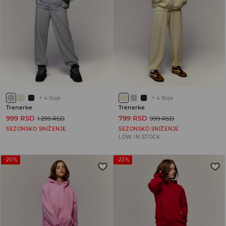
+
4
Boje
+
4
Boje
Trenerke
Trenerke
999 RSD
799 RSD
1 299 RSD
999 RSD
SEZONSKO SNIŽENJE
SEZONSKO SNIŽENJE
LOW IN STOCK
-20%
-23%