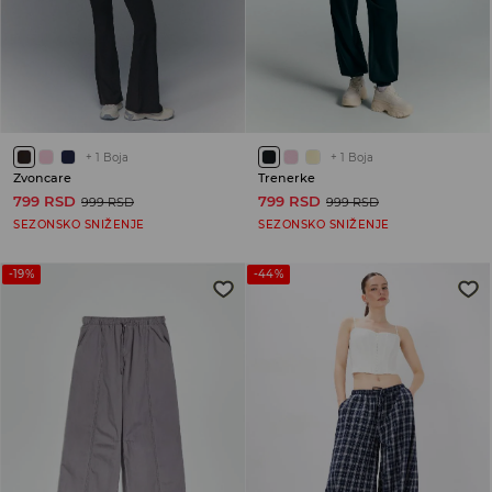
+
1
Boja
+
1
Boja
Zvoncare
Trenerke
799 RSD
799 RSD
999 RSD
999 RSD
SEZONSKO SNIŽENJE
SEZONSKO SNIŽENJE
-19%
-44%