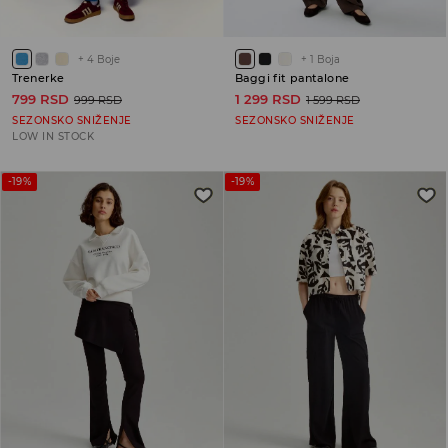
+
4
Boje
+
1
Boja
Trenerke
Baggi fit pantalone
799 RSD
1 299 RSD
999 RSD
1 599 RSD
SEZONSKO SNIŽENJE
SEZONSKO SNIŽENJE
LOW IN STOCK
-19%
-19%