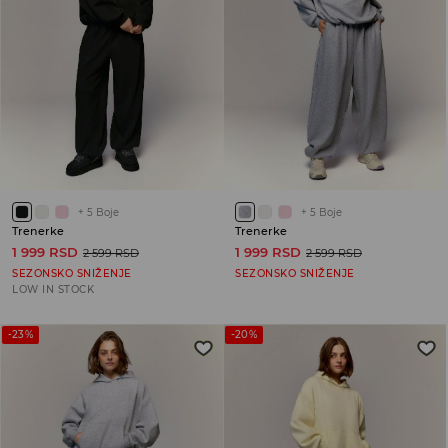
+
5
Boje
+
5
Boje
Trenerke
Trenerke
1 999 RSD
1 999 RSD
2 599 RSD
2 599 RSD
SEZONSKO SNIŽENJE
SEZONSKO SNIŽENJE
LOW IN STOCK
-23%
-20%