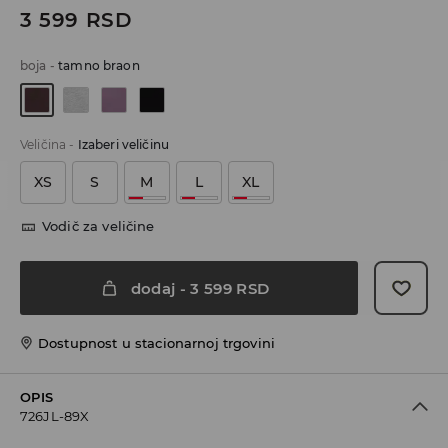
3 599
RSD
boja
-
tamno braon
Veličina
-
Izaberi veličinu
XS
S
M
L
XL
Vodič za veličine
dodaj
-
3 599
RSD
Dostupnost u stacionarnoj trgovini
OPIS
726JL-89X