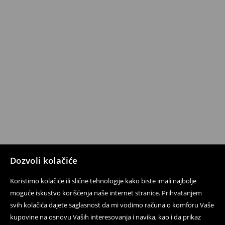
Dozvoli kolačiće
Koristimo kolačiće ili slične tehnologije kako biste imali najbolje
moguće iskustvo korišćenja naše internet stranice. Prihvatanjem
svih kolačića dajete saglasnost da mi vodimo računa o komforu Vaše
kupovine na osnovu Vaših interesovanja i navika, kao i da prikaz