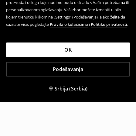
proizvoda i usluga koje nudimo budu u skladu s Vašim potrebama ili
personalizovanom oglašavanju. Vaš izbor možete izmeniti u bilo
kojem trenutku klikom na „Settings” (Podešavanja), a ako želite da
saznate više, pogledajte
Pravila o kolačićima
i
Politiku privatnosti
.
OK
Podešavanja
Srbija (Serbia)