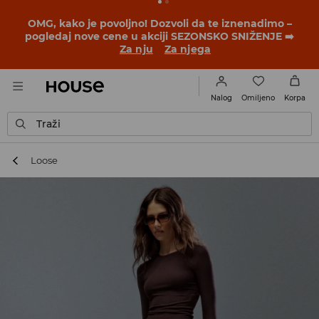
OMG, kako je povoljno! Dozvoli da te iznenadimo –
pogledaj nove cene u akciji SEZONSKO SNIŽENJE ➡️
Za nju
Za njega
Omiljeno
Nalog
Korpa
Traži
Loose