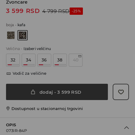
Zvoncare
3 599
RSD
4 799
RSD
-25%
boja
-
kafa
Veličina
-
Izaberi veličinu
32
34
36
38
40
Vodič za veličine
dodaj
-
3 599
RSD
Dostupnost u stacionarnoj trgovini
OPIS
073IR-84P