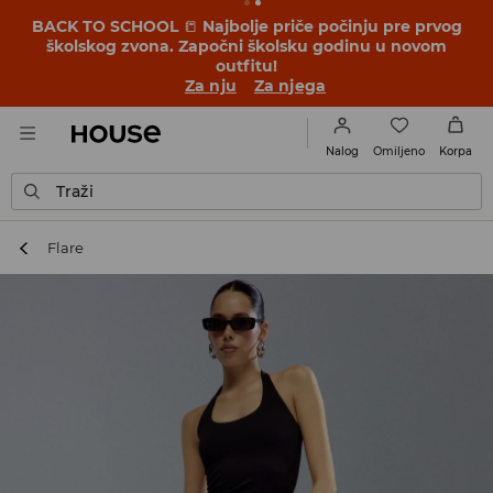
BACK TO SCHOOL
📒
Najbolje priče počinju pre prvog
školskog zvona. Započni školsku godinu u novom
outfitu!
Za nju
Za njega
Omiljeno
Nalog
Korpa
Traži
Flare