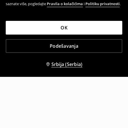
saznate više, pogledajte
Pravila o kolačićima
i
Politiku privatnosti
.
OK
Podešavanja
Srbija (Serbia)