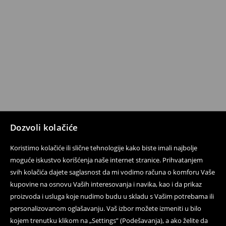
Dozvoli kolačiće
Koristimo kolačiće ili slične tehnologije kako biste imali najbolje
moguće iskustvo korišćenja naše internet stranice. Prihvatanjem
svih kolačića dajete saglasnost da mi vodimo računa o komforu Vaše
kupovine na osnovu Vaših interesovanja i navika, kao i da prikaz
proizvoda i usluga koje nudimo budu u skladu s Vašim potrebama ili
personalizovanom oglašavanju. Vaš izbor možete izmeniti u bilo
kojem trenutku klikom na „Settings” (Podešavanja), a ako želite da