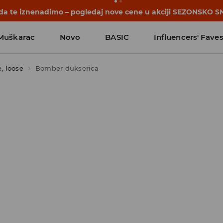
počinju pre prvog školskog zvona. Započni školsku godinu u 
Muškarac
Novo
BASIC
Influencers' Fave
, loose
Bomber dukserica