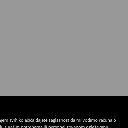
tanjem svih kolačića dajete saglasnost da mi vodimo računa o
adu s Vašim potrebama ili personalizovanom oglašavanju.