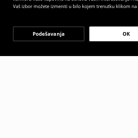
Vaš izbor možete izmeniti u bilo kojem trenutku klikom na „
Podešavanja
OK
Drugi kupci su takođe i