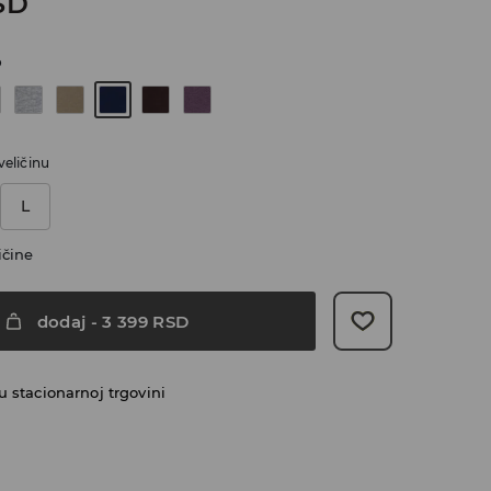
SD
o
veličinu
L
ičine
dodaj
-
3 399
RSD
 stacionarnoj trgovini