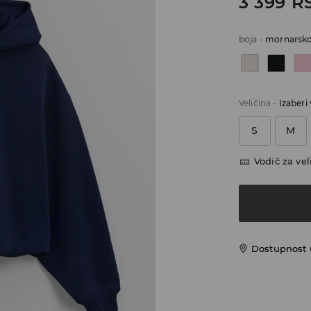
3 399
R
boja
-
mornarsk
Veličina
-
Izaberi 
S
M
Vodič za vel
Dostupnost u