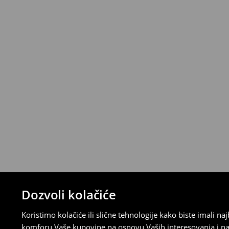
*
Besplatna dostava za narudžbe iznad 
>>
Detaljne informacije o isporuci
>>
Detaljne informacije o načinima plaćan
Politika povraćaja
Ako se predomislite u vezi s kupovinom,
politiku povraćaja u roku od 30 dana (od 
uradili, idite na korisnički nalog i popunit
su brzi, laki i besplatni.
⟶
Detaljne informacije o povraćaju
Dozvoli kolačiće
Koristimo kolačiće ili slične tehnologije kako biste imali 
komforu Vaše kupovine na osnovu Vaših interesovanja i na