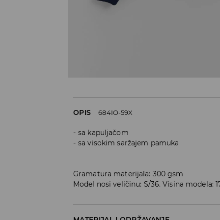
OPIS
684IO-59X
sa kapuljačom
sa visokim saržajem pamuka
Gramatura materijala: 300 gsm
Model nosi veličinu: S/36. Visina modela: 
MATERIJAL I ODRŽAVANJE