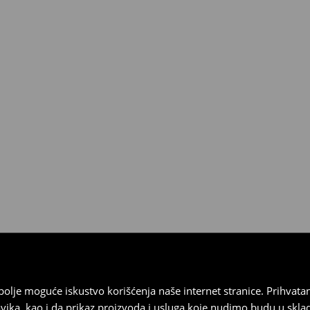
3190 RSD.
ja
 imajte na umu da nudimo
datuma prijema). Da biste to
e obrazac za povraćaj. Povraćaji
najbolje moguće iskustvo korišćenja naše internet stranice. Prihva
vika, kao i da prikaz proizvoda i usluga koje nudimo budu u skl