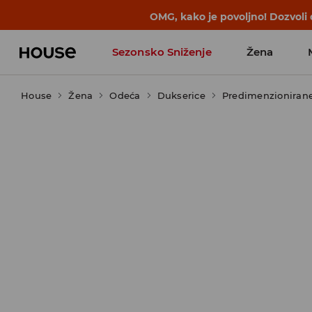
BACK TO SCHOOL
📒
Najbolje priče 
Sezonsko Sniženje
Žena
House
Žena
Odeća
Dukserice
Predimenzionirane