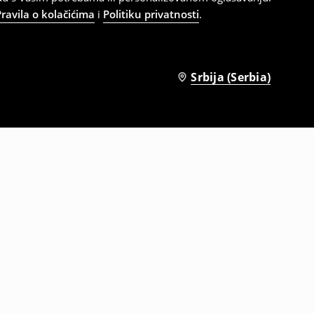
Pravila o kolačićima
i
Politiku privatnosti
.
Srbija (Serbia)