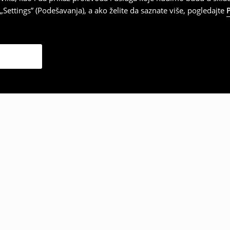
Settings” (Podešavanja), a ako želite da saznate više, pogledajte
zabrali