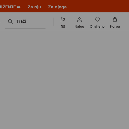
novom outfitu!
Za nju
Za njega
s
Traži
RS
Nalog
Omiljeno
Korpa