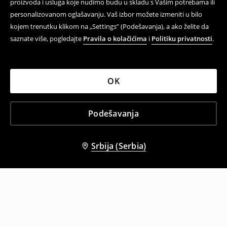
proizvoda i usluga koje nudimo budu u skladu s Vašim potrebama ili
personalizovanom oglašavanju. Vaš izbor možete izmeniti u bilo
kojem trenutku klikom na „Settings” (Podešavanja), a ako želite da
saznate više, pogledajte
Pravila o kolačićima
i
Politiku privatnosti
.
OK
Podešavanja
Srbija (Serbia)