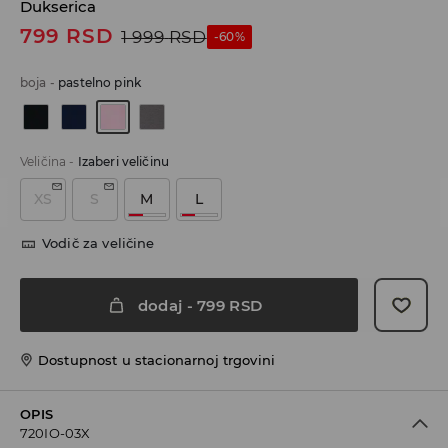
Dukserica
799
RSD
1 999
RSD
-60%
boja
-
pastelno pink
Veličina
-
Izaberi veličinu
XS
S
M
L
Vodič za veličine
dodaj
-
799
RSD
Dostupnost u stacionarnoj trgovini
OPIS
720IO-03X