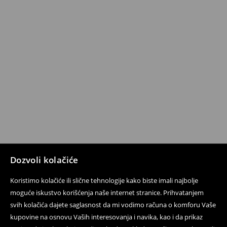
Dozvoli kolačiće
Koristimo kolačiće ili slične tehnologije kako biste imali najbolje
moguće iskustvo korišćenja naše internet stranice. Prihvatanjem
svih kolačića dajete saglasnost da mi vodimo računa o komforu Vaše
kupovine na osnovu Vaših interesovanja i navika, kao i da prikaz