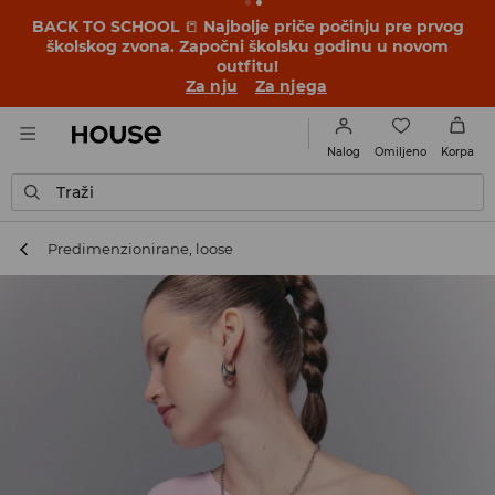
BACK TO SCHOOL
📒
Najbolje priče počinju pre prvog
školskog zvona. Započni školsku godinu u novom
outfitu!
Za nju
Za njega
Omiljeno
Nalog
Korpa
Traži
Predimenzionirane, loose