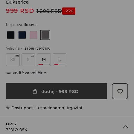
Dukserica
999
RSD
1 299
RSD
-23%
boja
-
svetlo siva
Veličina
-
Izaberi veličinu
XS
S
M
L
Vodič za veličine
dodaj
-
999
RSD
Dostupnost u stacionarnoj trgovini
OPIS
720IO-09X