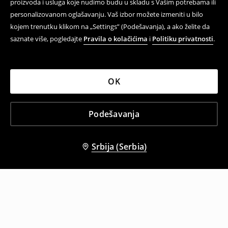
proizvoda i usluga koje nudimo budu u skladu s Vašim potrebama ili
personalizovanom oglašavanju. Vaš izbor možete izmeniti u bilo
kojem trenutku klikom na „Settings” (Podešavanja), a ako želite da
saznate više, pogledajte
Pravila o kolačićima
i
Politiku privatnosti
.
OK
Podešavanja
Srbija (Serbia)