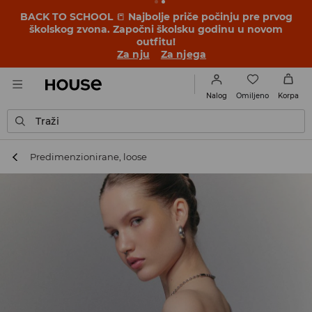
BACK TO SCHOOL
📒
Najbolje priče počinju pre prvog
školskog zvona. Započni školsku godinu u novom
outfitu!
Za nju
Za njega
Omiljeno
Nalog
Korpa
Traži
Predimenzionirane, loose