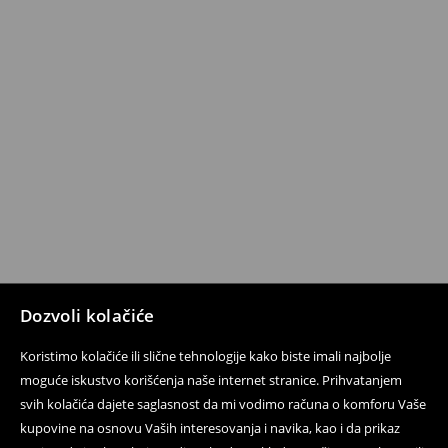
Dozvoli kolačiće
Koristimo kolačiće ili slične tehnologije kako biste imali najbolje
moguće iskustvo korišćenja naše internet stranice. Prihvatanjem
svih kolačića dajete saglasnost da mi vodimo računa o komforu Vaše
kupovine na osnovu Vaših interesovanja i navika, kao i da prikaz