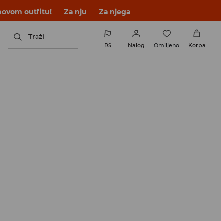
novom outfitu!
Za nju
Za njega
s
Traži
RS
Nalog
Omiljeno
Korpa