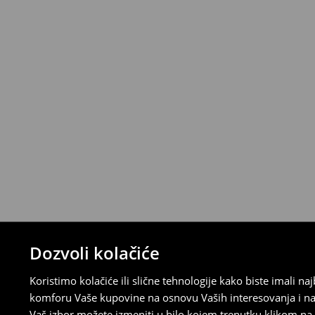
>>
Detaljne informacije o isporuci
>>
Detaljne informacije o načinima plaćan
Politika povraćaja
Ako se predomislite u vezi s kupovinom,
politiku povraćaja u roku od 30 dana (od 
uradili, idite na korisnički nalog i popunit
su brzi, laki i besplatni.
⟶
Detaljne informacije o povraćaju
Dozvoli kolačiće
Koristimo kolačiće ili slične tehnologije kako biste imali 
komforu Vaše kupovine na osnovu Vaših interesovanja i na
Vaš izbor možete izmeniti u bilo kojem trenutku klikom na „