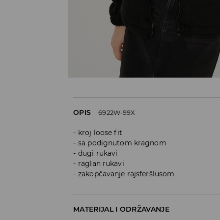
OPIS
6922W-99X
kroj loose fit
sa podignutom kragnom
dugi rukavi
raglan rukavi
zakopčavanje rajsferšlusom
MATERIJAL I ODRŽAVANJE