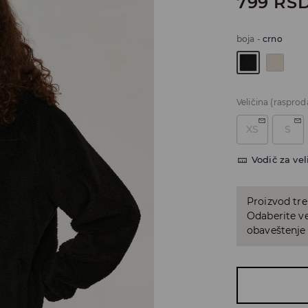
799
RS
boja
-
crno
Veličina
(rasprod
XS
S
Vodič za vel
Proizvod tre
Odaberite vel
obaveštenje 