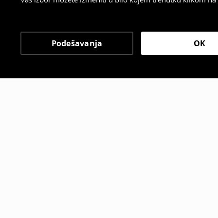
Podešavanja
OK
Drugi kupci su takođe i