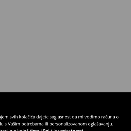
tanjem svih kolačića dajete saglasnost da mi vodimo računa o
adu s Vašim potrebama ili personalizovanom oglašavanju.
Pravila o kolačićima
i
Politiku privatnosti
.