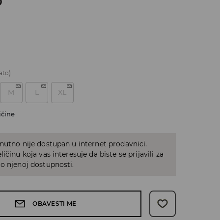
D
ato)
M
L
XL
ičine
nutno nije dostupan u internet prodavnici.
ičinu koja vas interesuje da biste se prijavili za
o njenoj dostupnosti.
OBAVESTI ME