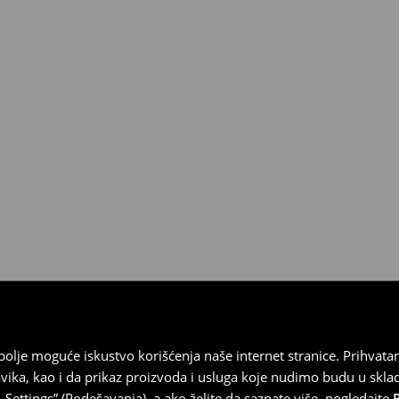
ja
 imajte na umu da nudimo
datuma prijema). Da biste to
e obrazac za povraćaj. Povraćaji
najbolje moguće iskustvo korišćenja naše internet stranice. Prihva
vika, kao i da prikaz proizvoda i usluga koje nudimo budu u skl
Settings” (Podešavanja), a ako želite da saznate više, pogledajte