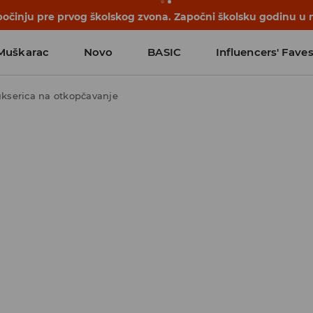
počinju pre prvog školskog zvona. Započni školsku godinu u 
Muškarac
Novo
BASIC
Influencers' Fave
kserica na otkopčavanje