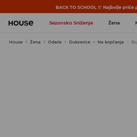
BACK TO SCHOOL
📒
Najbolje priče 
Sezonsko Sniženje
Žena
House
Žena
Odeća
Dukserice
Na kopčanje
Du