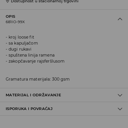
Dostupnost u stacionarnoj trgovini
OPIS
681IO-99X
kroj loose fit
sa kapuljačom
dugi rukavi
spuštena linija ramena
zakopčavanje rajsferšlusom
Gramatura materijala: 300 gsm
MATERIJAL I ODRŽAVANJE
ISPORUKA I POVRAĆAJ
60% COTTON, 40% POLYESTER
Metode dostave