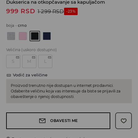
Dukserica na otkopčavanje sa kapuljačom
999
RSD
1 299
RSD
-23%
boja
-
crno
Veličina
(uskoro dostupno)
S
M
L
Vodič za veličine
Proizvod trenutno nije dostupan u internet prodavnici.
Odaberite veličinu koja vas interesuje da biste se prijavili za
obaveštenje o njenoj dostupnosti.
OBAVESTI ME