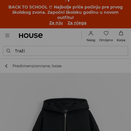
BACK TO SCHOOL
📒
Najbolje priče počinju pre prvog
školskog zvona. Započni školsku godinu u novom
outfitu!
Za nju
Za njega
Omiljeno
Nalog
Korpa
Traži
Predimenzionirane, loose