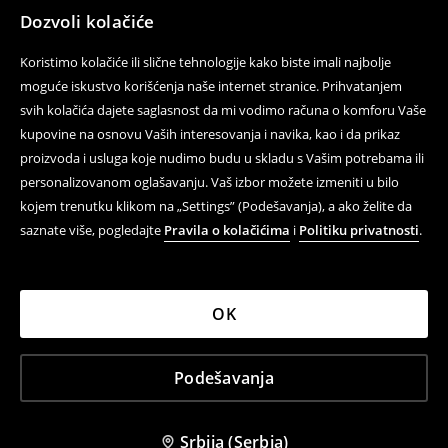
Dozvoli kolačiće
Koristimo kolačiće ili slične tehnologije kako biste imali najbolje
moguće iskustvo korišćenja naše internet stranice. Prihvatanjem
svih kolačića dajete saglasnost da mi vodimo računa o komforu Vaše
kupovine na osnovu Vaših interesovanja i navika, kao i da prikaz
proizvoda i usluga koje nudimo budu u skladu s Vašim potrebama ili
personalizovanom oglašavanju. Vaš izbor možete izmeniti u bilo
kojem trenutku klikom na „Settings” (Podešavanja), a ako želite da
saznate više, pogledajte
Pravila o kolačićima
i
Politiku privatnosti
.
OK
Podešavanja
Srbija (Serbia)