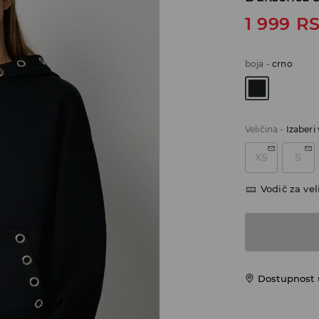
1 999
R
boja
-
crno
Veličina
-
Izaberi 
XS
S
Vodič za vel
Dostupnost u