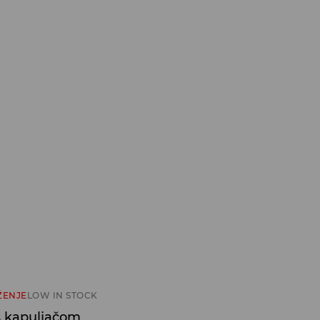
ŽENJE
LOW IN STOCK
s kapuljačom