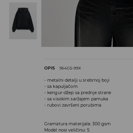
OPIS
564GS-99X
metalni detalji u srebrnoj boji
sa kapuljačom
kengur-džep sa prednje strane
sa visokim saržajem pamuka
rubovi završeni porubima
Gramatura materijala: 300 gsm
Model nosi veličinu: S