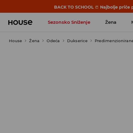
BACK TO SCHOOL
📒
Najbolje priče 
Sezonsko Sniženje
Žena
House
Žena
Odeća
Dukserice
Predimenzionirane