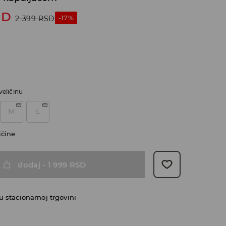
SD
-17%
2 399
RSD
veličinu
M
L
ičine
dodaj
-
1 999
RSD
 stacionarnoj trgovini