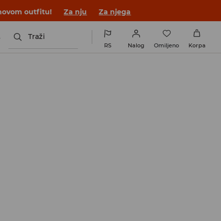
novom outfitu!
Za nju
Za njega
s
Traži
RS
Nalog
Omiljeno
Korpa