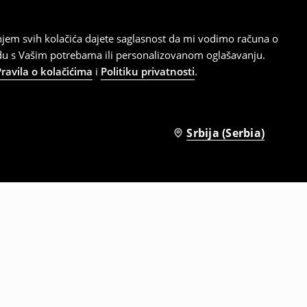
tanjem svih kolačića dajete saglasnost da mi vodimo računa o
adu s Vašim potrebama ili personalizovanom oglašavanju.
Pravila o kolačićima
i
Politiku privatnosti
.
Srbija (Serbia)