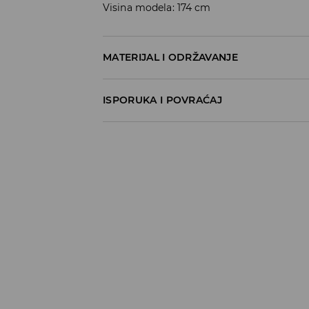
Visina modela: 174 cm
MATERIJAL I ODRŽAVANJE
60% COTTON, 40% POLYESTER
ISPORUKA I POVRAĆAJ
Metode dostave
Za vreme perioda praznika, vreme dostave
Pokupite u prodavnici - online plaćanje
BESPLATNA DOSTAVA
3-15 radnih dana
Milšped mesto za preuzimanje - online pl
490 RSD
*
3-15 radnih dana
Milsped Kurir - online plaćanje
490 RSD
*
3-15 radnih dana