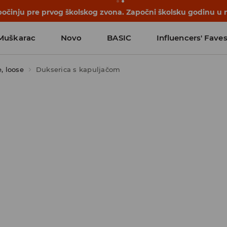
počinju pre prvog školskog zvona. Započni školsku godinu u 
Muškarac
Novo
BASIC
Influencers' Fave
, loose
Dukserica s kapuljačom