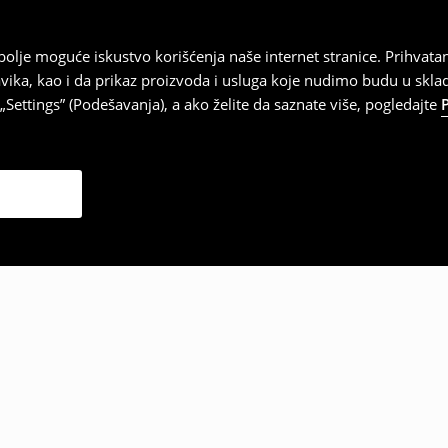
najbolje moguće iskustvo korišćenja naše internet stranice. Prihva
vika, kao i da prikaz proizvoda i usluga koje nudimo budu u skl
Settings” (Podešavanja), a ako želite da saznate više, pogledajte