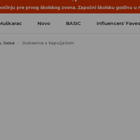
počinju pre prvog školskog zvona. Započni školsku godinu u 
Muškarac
Novo
BASIC
Influencers' Fave
, loose
Dukserica s kapuljačom