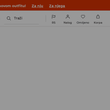
novom outfitu!
Za nju
Za njega
s
Traži
RS
Nalog
Omiljeno
Korpa