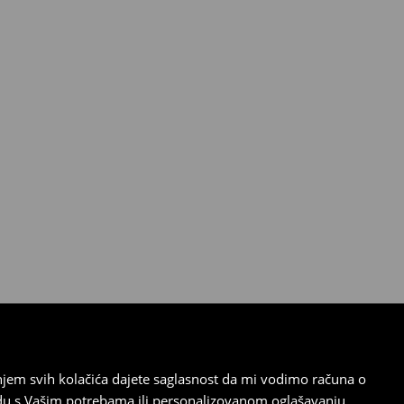
tanjem svih kolačića dajete saglasnost da mi vodimo računa o
adu s Vašim potrebama ili personalizovanom oglašavanju.