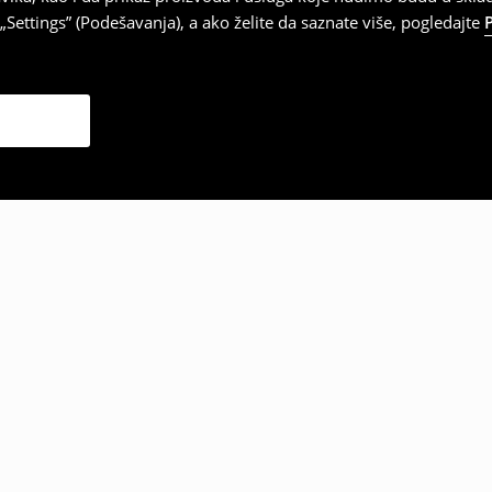
Settings” (Podešavanja), a ako želite da saznate više, pogledajte
zabrali