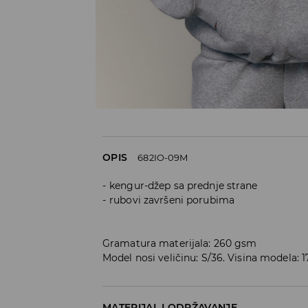
OPIS
682IO-09M
kengur-džep sa prednje strane
rubovi završeni porubima
Gramatura materijala: 260 gsm
Model nosi veličinu: S/36. Visina modela: 
MATERIJAL I ODRŽAVANJE