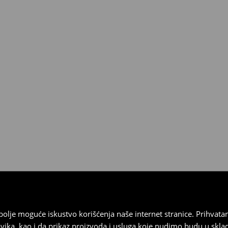
3190 RSD.
ja
 imajte na umu da nudimo
datuma prijema). Da biste to
e obrazac za povraćaj. Povraćaji
najbolje moguće iskustvo korišćenja naše internet stranice. Prihva
vika, kao i da prikaz proizvoda i usluga koje nudimo budu u skl