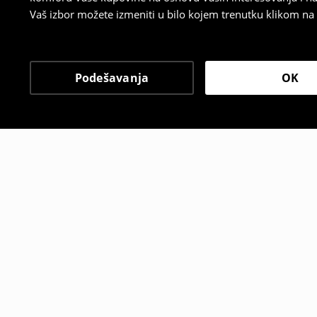
Vaš izbor možete izmeniti u bilo kojem trenutku klikom na „
Podešavanja
OK
Drugi kupci su takođe i