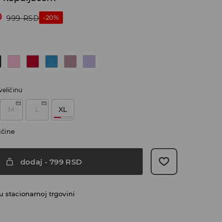
D
-20%
999
RSD
veličinu
M
L
XL
ičine
dodaj
-
799
RSD
 stacionarnoj trgovini