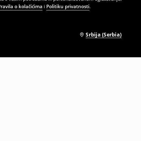
Pravila o kolačićima
i
Politiku privatnosti
.
Srbija (Serbia)