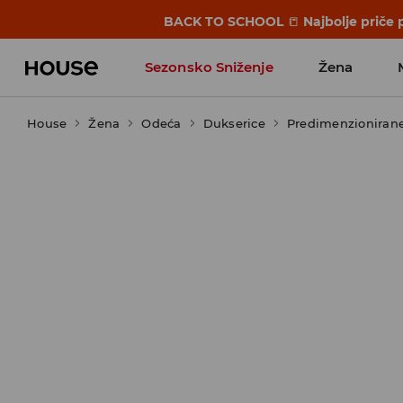
BACK TO SCHOOL
📒
Najbolje priče 
Sezonsko Sniženje
Žena
House
Žena
Odeća
Dukserice
Predimenzionirane