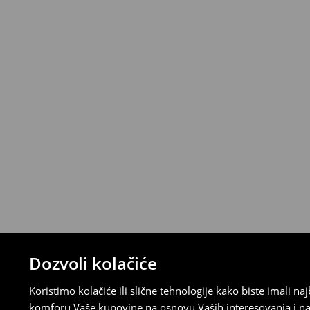
*
Besplatna dostava za narudžbe iznad 
>>
Detaljne informacije o isporuci
>>
Detaljne informacije o načinima plaćan
Politika povraćaja
Ako se predomislite u vezi s kupovinom,
politiku povraćaja u roku od 30 dana (od 
uradili, idite na korisnički nalog i popunit
su brzi, laki i besplatni.
⟶
Detaljne informacije o povraćaju
Dozvoli kolačiće
Koristimo kolačiće ili slične tehnologije kako biste imali 
komforu Vaše kupovine na osnovu Vaših interesovanja i na