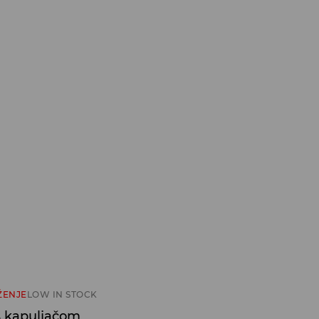
ŽENJE
LOW IN STOCK
s kapuljačom