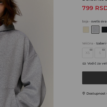
799
RS
boja
-
svetlo siva
Veličina
-
Izaberi 
XS
S
Vodič za vel
Dostupnost u