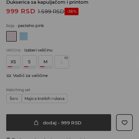
Dukserica sa kapuljačom i printom
999
RSD
1 599
RSD
-38%
boja
-
pastelno pink
Veličina
-
Izaberi veličinu
XS
S
M
L
Vodič za veličine
Matching set
Šorc
Majica kratkih rukava
dodaj
-
999
RSD