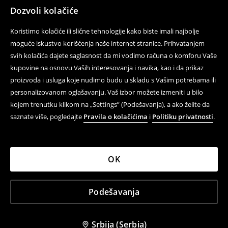
Dozvoli kolačiće
Koristimo kolačiće ili slične tehnologije kako biste imali najbolje
moguće iskustvo korišćenja naše internet stranice. Prihvatanjem
svih kolačića dajete saglasnost da mi vodimo računa o komforu Vaše
kupovine na osnovu Vaših interesovanja i navika, kao i da prikaz
proizvoda i usluga koje nudimo budu u skladu s Vašim potrebama ili
personalizovanom oglašavanju. Vaš izbor možete izmeniti u bilo
kojem trenutku klikom na „Settings” (Podešavanja), a ako želite da
saznate više, pogledajte
Pravila o kolačićima
i
Politiku privatnosti
.
OK
Podešavanja
Srbija (Serbia)