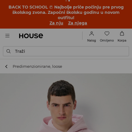
BACK TO SCHOOL
📒
Najbolje priče počinju pre prvog
školskog zvona. Započni školsku godinu u novom
outfitu!
Za nju
Za njega
Omiljeno
Nalog
Korpa
Traži
Predimenzionirane, loose