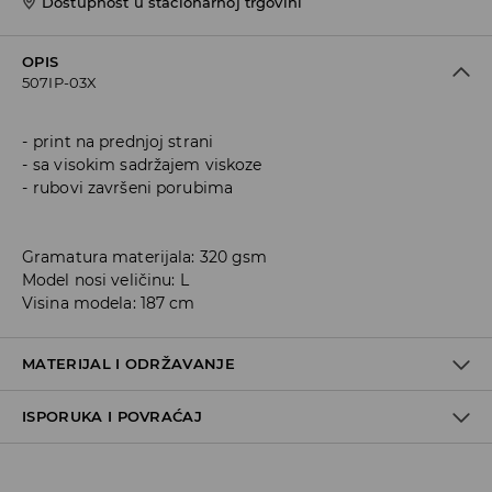
Dostupnost u stacionarnoj trgovini
OPIS
507IP-03X
print na prednjoj strani
sa visokim sadržajem viskoze
rubovi završeni porubima
Gramatura materijala: 320 gsm
Model nosi veličinu: L
Visina modela: 187 cm
MATERIJAL I ODRŽAVANJE
ISPORUKA I POVRAĆAJ
60% COTTON, 40% POLYESTER
Metode dostave