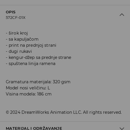
OPIS
572CF-01X
širok kroj
sa kapuljačom
print na prednjoj strani
dugi rukavi
kengur-džep sa prednje strane
spuštena linija ramena
Gramatura materijala: 320 gsm
Model nosi veličinu: L
Visina modela: 186 cm
© 2024 DreamWorks Animation LLC. All rights reserved.
MATERIJAL I ODRŽAVANJE