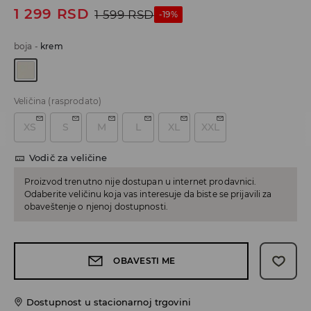
1 299
RSD
1 599
RSD
-19%
boja
-
krem
Veličina
(rasprodato)
XS
S
M
L
XL
XXL
Vodič za veličine
Proizvod trenutno nije dostupan u internet prodavnici.
Odaberite veličinu koja vas interesuje da biste se prijavili za
obaveštenje o njenoj dostupnosti.
OBAVESTI ME
Dostupnost u stacionarnoj trgovini