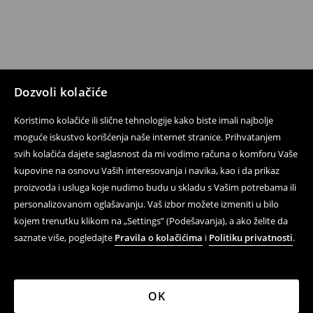
Dozvoli kolačiće
Koristimo kolačiće ili slične tehnologije kako biste imali najbolje
moguće iskustvo korišćenja naše internet stranice. Prihvatanjem
svih kolačića dajete saglasnost da mi vodimo računa o komforu Vaše
kupovine na osnovu Vaših interesovanja i navika, kao i da prikaz
proizvoda i usluga koje nudimo budu u skladu s Vašim potrebama ili
personalizovanom oglašavanju. Vaš izbor možete izmeniti u bilo
kojem trenutku klikom na „Settings” (Podešavanja), a ako želite da
saznate više, pogledajte
Pravila o kolačićima
i
Politiku privatnosti
.
OK