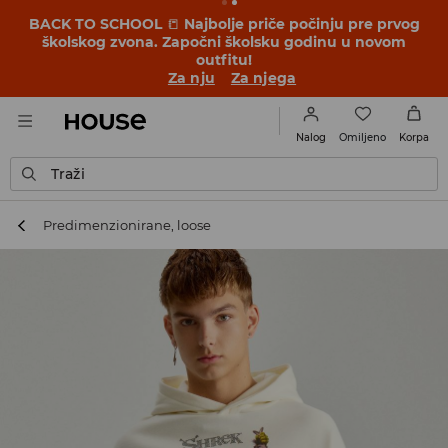
BACK TO SCHOOL
📒
Najbolje priče počinju pre prvog
školskog zvona. Započni školsku godinu u novom
outfitu!
Za nju
Za njega
Omiljeno
Nalog
Korpa
Traži
Predimenzionirane, loose