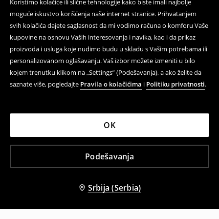
Koristimo kolačiće ili slične tehnologije kako biste imali najbolje
moguće iskustvo korišćenja naše internet stranice. Prihvatanjem
svih kolačića dajete saglasnost da mi vodimo računa o komforu Vaše
kupovine na osnovu Vaših interesovanja i navika, kao i da prikaz
proizvoda i usluga koje nudimo budu u skladu s Vašim potrebama ili
personalizovanom oglašavanju. Vaš izbor možete izmeniti u bilo
kojem trenutku klikom na „Settings” (Podešavanja), a ako želite da
saznate više, pogledajte
Pravila o kolačićima
i
Politiku privatnosti
.
OK
Podešavanja
Srbija (Serbia)