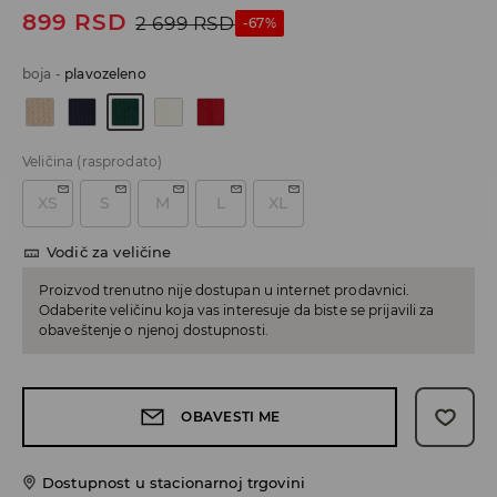
899
RSD
2 699
RSD
-67%
boja
-
plavozeleno
Veličina
(rasprodato)
XS
S
M
L
XL
Vodič za veličine
Proizvod trenutno nije dostupan u internet prodavnici.
Odaberite veličinu koja vas interesuje da biste se prijavili za
obaveštenje o njenoj dostupnosti.
OBAVESTI ME
Dostupnost u stacionarnoj trgovini