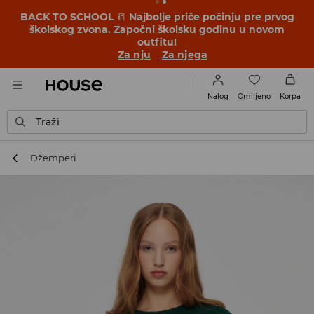
BACK TO SCHOOL
📒
Najbolje priče počinju pre prvog
školskog zvona. Započni školsku godinu u novom
outfitu!
Za nju
Za njega
Omiljeno
Nalog
Korpa
Traži
Džemperi