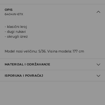
OPIS
6404W-67X
klasični kroj
dugi rukavi
okrugli izrez
Model nosi veličinu: S/36. Visina modela: 177 cm
MATERIJAL I ODRŽAVANJE
ISPORUKA I POVRAĆAJ
Materijal I
:
100% АКРИЛ
PRATI U MAŠINI ZA PRANJE VEŠA NA MAKSIMALNOJ TEMP.
Metode dostave
30 ° C - NORMALAN POSTUPAK
IZBELJIVANJE NIJE DOZVOLJENO
Za vreme perioda praznika, vreme dostave može
potrajati duže.