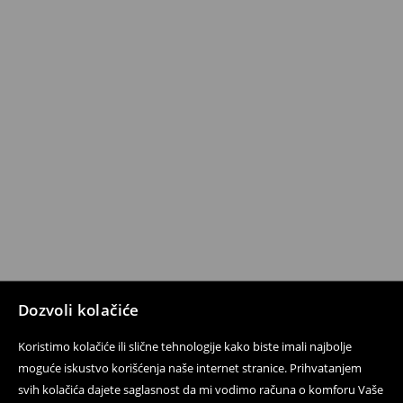
Dozvoli kolačiće
Koristimo kolačiće ili slične tehnologije kako biste imali najbolje
moguće iskustvo korišćenja naše internet stranice. Prihvatanjem
svih kolačića dajete saglasnost da mi vodimo računa o komforu Vaše