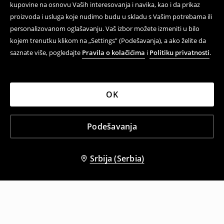
kupovine na osnovu Vaših interesovanja i navika, kao i da prikaz
proizvoda i usluga koje nudimo budu u skladu s Vašim potrebama ili
personalizovanom oglašavanju. Vaš izbor možete izmeniti u bilo
kojem trenutku klikom na „Settings” (Podešavanja), a ako želite da
saznate više, pogledajte
Pravila o kolačićima
i
Politiku privatnosti
.
OK
Podešavanja
Srbija (Serbia)