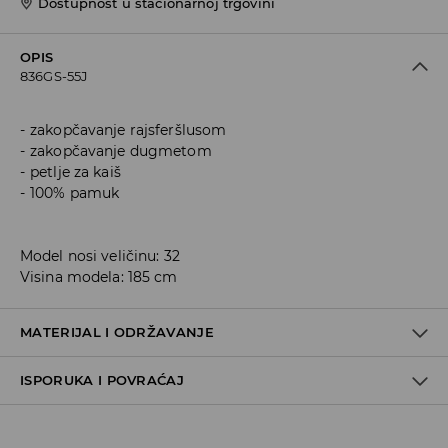
Dostupnost u stacionarnoj trgovini
OPIS
836GS-55J
zakopčavanje rajsferšlusom
zakopčavanje dugmetom
petlje za kaiš
100% pamuk
Model nosi veličinu: 32
Visina modela: 185 cm
MATERIJAL I ODRŽAVANJE
ISPORUKA I POVRAĆAJ
Materijal I
:
100% PAMUK
PRATI U MAŠINI ZA PRANJE VEŠA NA MAKSIMALNOJ TEMP.
Metode dostave
30 ° C - NORMALAN POSTUPAK