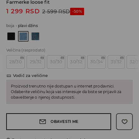
Farmerke loose fit
1 299
RSD
2 599
RSD
-50%
boja
-
plavi džins
Veličina
(rasprodato)
28/30
29/32
30/30
30/32
30/34
31/32
32/
Vodič za veličine
Proizvod trenutno nije dostupan u internet prodavnici.
Odaberite veličinu koja vas interesuje da biste se prijavili za
obaveštenje o njenoj dostupnosti.
OBAVESTI ME