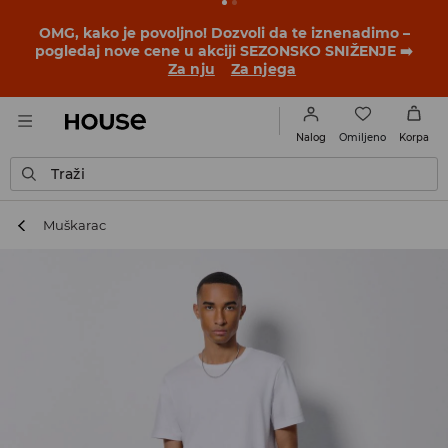
BACK TO SCHOOL
📒
Najbolje priče počinju pre prvog
školskog zvona. Započni školsku godinu u novom
outfitu!
Za nju
Za njega
Omiljeno
Nalog
Korpa
Traži
Muškarac