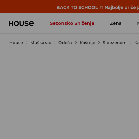
BACK TO SCHOOL
📒
Najbolje priče 
Sezonsko Sniženje
Žena
House
Muškarac
Odeća
Košulje
S dezenom
Ka