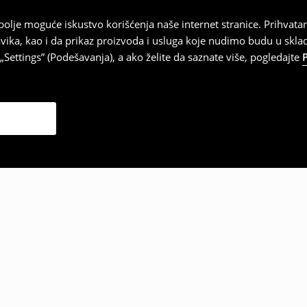
najbolje moguće iskustvo korišćenja naše internet stranice. Prihva
vika, kao i da prikaz proizvoda i usluga koje nudimo budu u skl
Settings” (Podešavanja), a ako želite da saznate više, pogledajte