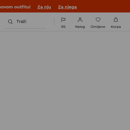
novom outfitu!
Za nju
Za njega
s
Traži
RS
Nalog
Omiljeno
Korpa