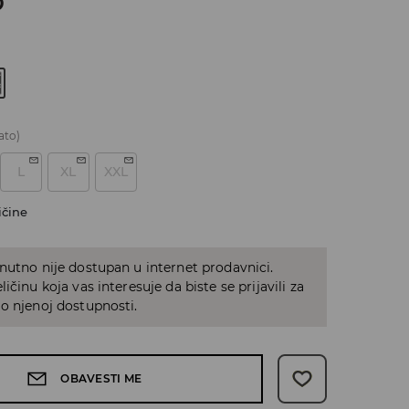
D
ato)
L
XL
XXL
ičine
nutno nije dostupan u internet prodavnici.
ičinu koja vas interesuje da biste se prijavili za
o njenoj dostupnosti.
OBAVESTI ME