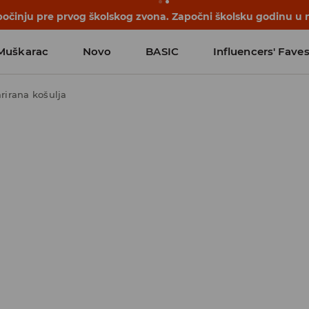
počinju pre prvog školskog zvona. Započni školsku godinu u 
Muškarac
Novo
BASIC
Influencers' Fave
rirana košulja