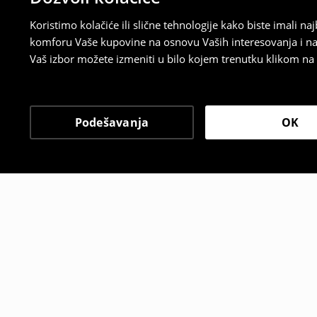
Koristimo kolačiće ili slične tehnologije kako biste imali 
komforu Vaše kupovine na osnovu Vaših interesovanja i na
Vaš izbor možete izmeniti u bilo kojem trenutku klikom na „
Podešavanja
OK