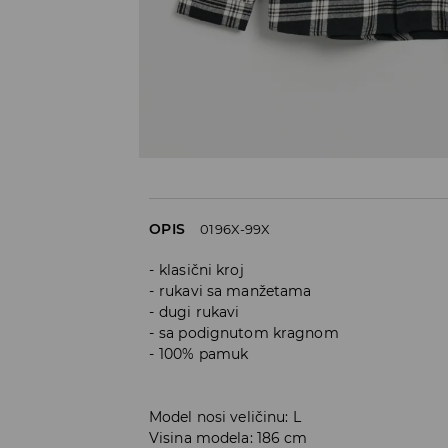
OPIS
0196X-99X
klasični kroj
rukavi sa manžetama
dugi rukavi
sa podignutom kragnom
100% pamuk
Model nosi veličinu: L
Visina modela: 186 cm