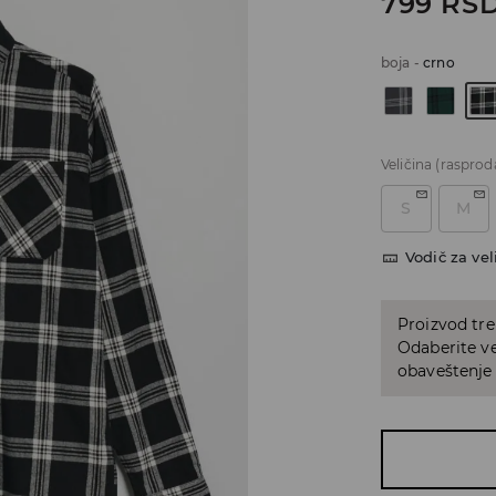
799
RS
boja
-
crno
Veličina
(rasprod
S
M
Vodič za vel
Proizvod tre
Odaberite vel
obaveštenje 