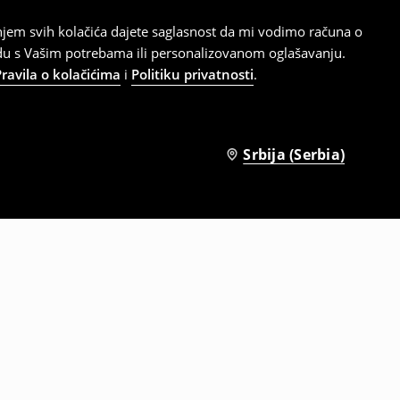
tanjem svih kolačića dajete saglasnost da mi vodimo računa o
adu s Vašim potrebama ili personalizovanom oglašavanju.
Pravila o kolačićima
i
Politiku privatnosti
.
Srbija (Serbia)