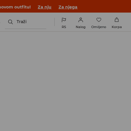
novom outfitu!
Za nju
Za njega
s
Traži
RS
Nalog
Omiljeno
Korpa