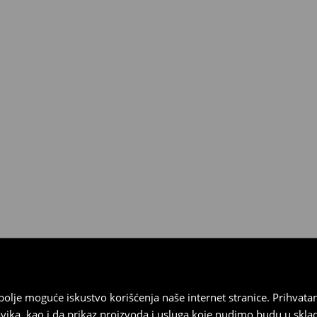
3190 RSD.
ja
 imajte na umu da nudimo
datuma prijema). Da biste to
e obrazac za povraćaj. Povraćaji
najbolje moguće iskustvo korišćenja naše internet stranice. Prihva
vika, kao i da prikaz proizvoda i usluga koje nudimo budu u skl