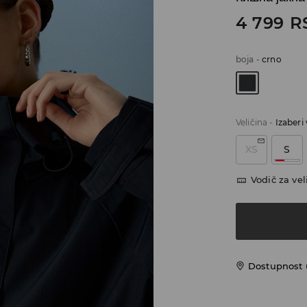
4 799
R
boja
-
crno
Veličina
-
Izaberi 
XS
S
Vodič za vel
Dostupnost u