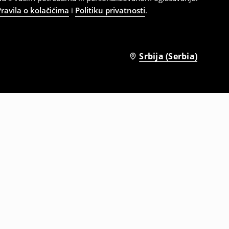
Pravila o kolačićima
i
Politiku privatnosti
.
Srbija (Serbia)