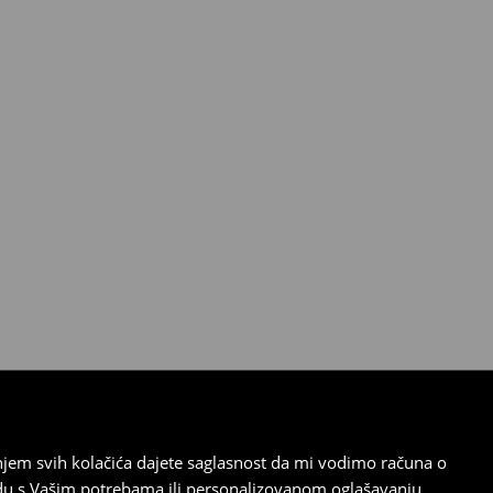
tanjem svih kolačića dajete saglasnost da mi vodimo računa o
adu s Vašim potrebama ili personalizovanom oglašavanju.