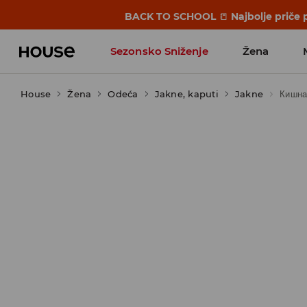
BACK TO SCHOOL
📒
Najbolje priče 
Sezonsko Sniženje
Žena
House
Žena
Odeća
Jakne, kaputi
Jakne
Кишна