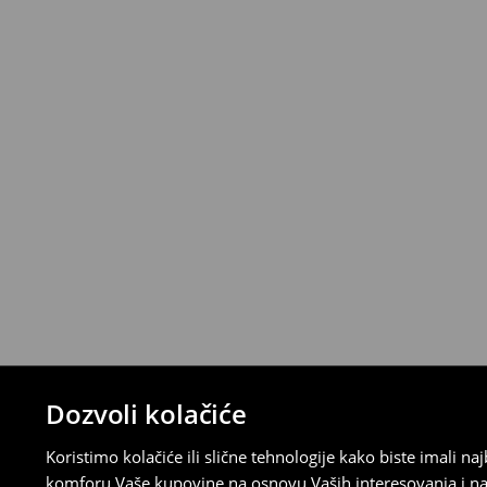
*
Besplatna dostava za narudžbe iznad 
>>
Detaljne informacije o isporuci
>>
Detaljne informacije o načinima plaćan
Politika povraćaja
Ako se predomislite u vezi s kupovinom,
politiku povraćaja u roku od 30 dana (od 
uradili, idite na korisnički nalog i popunit
su brzi, laki i besplatni.
⟶
Detaljne informacije o povraćaju
Dozvoli kolačiće
Koristimo kolačiće ili slične tehnologije kako biste imali 
komforu Vaše kupovine na osnovu Vaših interesovanja i na