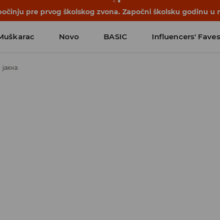
počinju pre prvog školskog zvona. Započni školsku godinu u 
Muškarac
Novo
BASIC
Influencers' Fave
 јакна