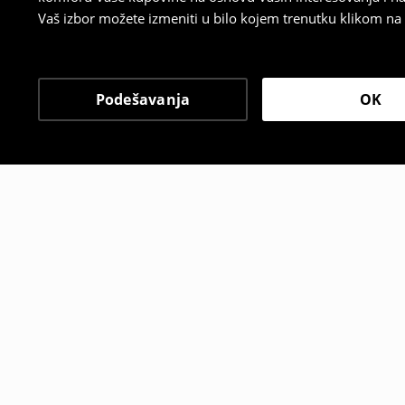
Vaš izbor možete izmeniti u bilo kojem trenutku klikom na „
Podešavanja
OK
Drugi kupci su takođe i