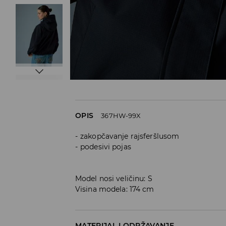
OPIS
367HW-99X
zakopčavanje rajsferšlusom
podesivi pojas
Model nosi veličinu: S
Visina modela: 174 cm
MATERIJAL I ODRŽAVANJE