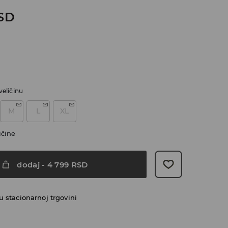
SD
veličinu
M
L
XL
ičine
dodaj
-
4 799
RSD
 stacionarnoj trgovini