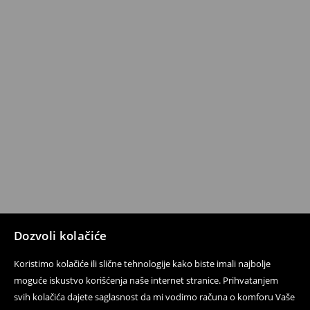
Dozvoli kolačiće
Koristimo kolačiće ili slične tehnologije kako biste imali najbolje
moguće iskustvo korišćenja naše internet stranice. Prihvatanjem
svih kolačića dajete saglasnost da mi vodimo računa o komforu Vaše