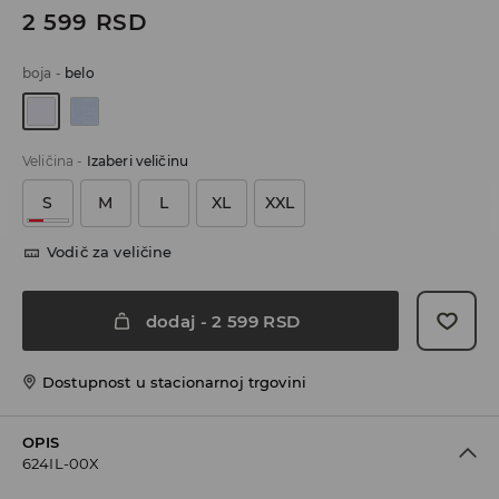
2 599
RSD
boja
-
belo
Veličina
-
Izaberi veličinu
S
M
L
XL
XXL
Vodič za veličine
dodaj
-
2 599
RSD
Dostupnost u stacionarnoj trgovini
OPIS
624IL-00X