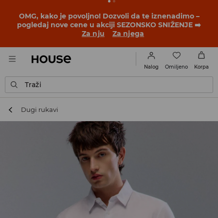
BACK TO SCHOOL
📒
Najbolje priče počinju pre prvog
školskog zvona. Započni školsku godinu u novom
outfitu!
Za nju
Za njega
Omiljeno
Nalog
Korpa
Traži
Dugi rukavi