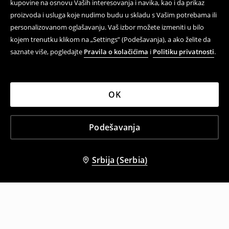
kupovine na osnovu Vaših interesovanja i navika, kao i da prikaz
proizvoda i usluga koje nudimo budu u skladu s Vašim potrebama ili
personalizovanom oglašavanju. Vaš izbor možete izmeniti u bilo
kojem trenutku klikom na „Settings” (Podešavanja), a ako želite da
saznate više, pogledajte
Pravila o kolačićima
i
Politiku privatnosti
.
OK
Podešavanja
Srbija (Serbia)