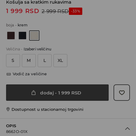
Košulja sa kratkim rukavima
1 999
RSD
2 999
RSD
-33%
boja
-
krem
Veličina
-
Izaberi veličinu
S
M
L
XL
Vodič za veličine
dodaj
-
1 999
RSD
Dostupnost u stacionarnoj trgovini
OPIS
866JO-01X