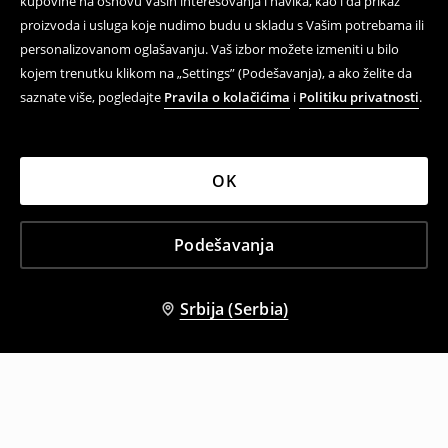
kupovine na osnovu Vaših interesovanja i navika, kao i da prikaz
proizvoda i usluga koje nudimo budu u skladu s Vašim potrebama ili
personalizovanom oglašavanju. Vaš izbor možete izmeniti u bilo
kojem trenutku klikom na „Settings” (Podešavanja), a ako želite da
saznate više, pogledajte
Pravila o kolačićima
i
Politiku privatnosti
.
OK
Podešavanja
Srbija (Serbia)