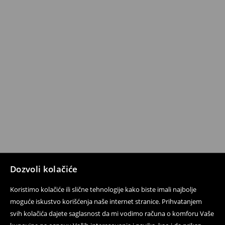
Dozvoli kolačiće
Koristimo kolačiće ili slične tehnologije kako biste imali najbolje
moguće iskustvo korišćenja naše internet stranice. Prihvatanjem
svih kolačića dajete saglasnost da mi vodimo računa o komforu Vaše