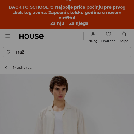
BACK TO SCHOOL
📒
Najbolje priče počinju pre prvog
školskog zvona. Započni školsku godinu u novom
outfitu!
Za nju
Za njega
Omiljeno
Nalog
Korpa
Traži
Muškarac