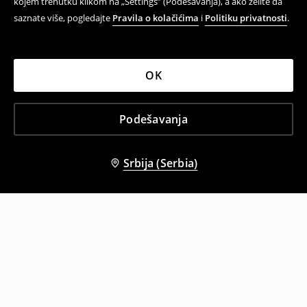
kojem trenutku klikom na „Settings” (Podešavanja), a ako želite da
saznate više, pogledajte
Pravila o kolačićima
i
Politiku privatnosti
.
OK
Podešavanja
Srbija (Serbia)