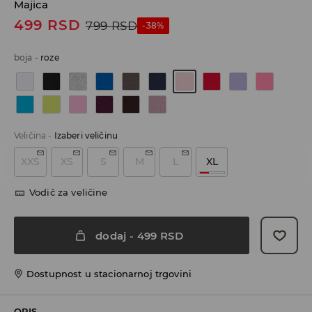
Majica
499
RSD
799
RSD
-38%
boja
-
roze
Veličina
-
Izaberi veličinu
XXS
XS
S
M
L
XL
Vodič za veličine
dodaj
-
499
RSD
Dostupnost u stacionarnoj trgovini
OPIS