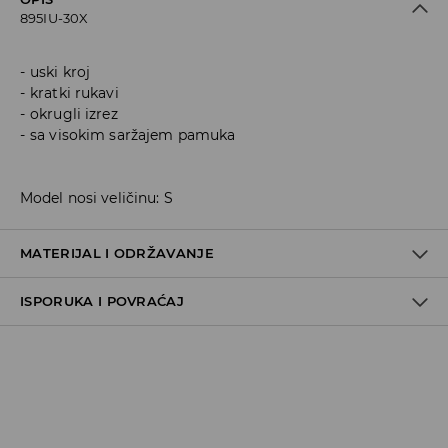
895IU-30X
uski kroj
kratki rukavi
okrugli izrez
sa visokim saržajem pamuka
Model nosi veličinu: S
MATERIJAL I ODRŽAVANJE
ISPORUKA I POVRAĆAJ
95% COTTON, 5% ELASTANE
Metode dostave
Za vreme perioda praznika, vreme dostave može
potrajati duže.
Pokupite u prodavnici - online plaćanje