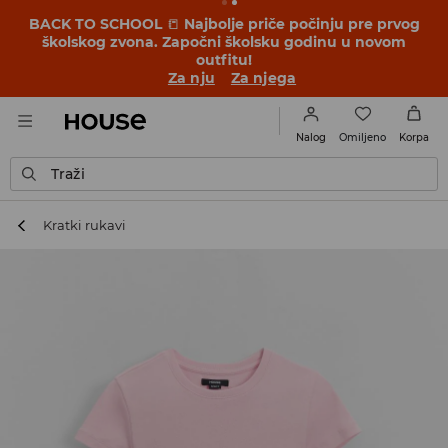
BACK TO SCHOOL
📒
Najbolje priče počinju pre prvog
školskog zvona. Započni školsku godinu u novom
outfitu!
Za nju
Za njega
Omiljeno
Nalog
Korpa
Traži
Kratki rukavi