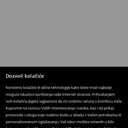
Dozvoli kolačiće
Koristimo kolačiće ili slične tehnologije kako biste imali najbolje
moguće iskustvo korišćenja naše internet stranice. Prihvatanjem
svih kolačića dajete saglasnost da mi vodimo računa o komforu Vaše
kupovine na osnovu Vaših interesovanja i navika, kao i da prikaz
proizvoda i usluga koje nudimo budu u skladu s Vašim potrebama ili
personalizovanom oglašavanju. Vaš izbor možete izmeniti u bilo