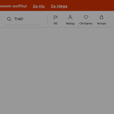
novom outfitu!
Za nju
Za njega
s
Traži
RS
Nalog
Omiljeno
Korpa