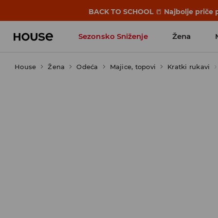
BACK TO SCHOOL
📒
Najbolje priče 
Sezonsko Sniženje
Žena
House
Žena
Odeća
Majice, topovi
Kratki rukavi