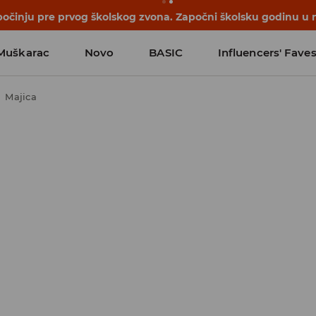
počinju pre prvog školskog zvona. Započni školsku godinu u 
Muškarac
Novo
BASIC
Influencers' Fave
Majica