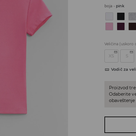
boja
-
pink
Veličina
(uskoro 
XS
S
Vodič za vel
Proizvod tre
Odaberite vel
obaveštenje 