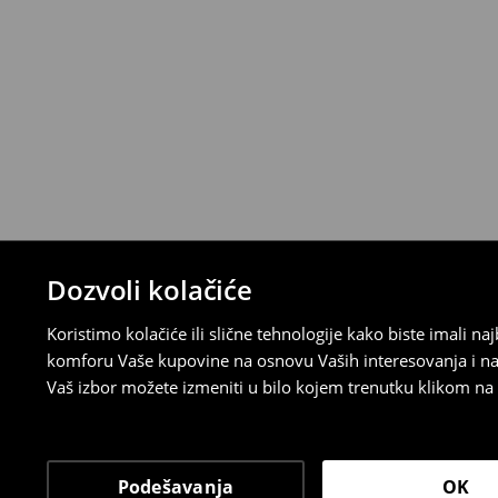
>>
Detaljne informacije o načinima plaćan
Politika povraćaja
Ako se predomislite u vezi s kupovinom,
politiku povraćaja u roku od 30 dana (od 
uradili, idite na korisnički nalog i popunit
su brzi, laki i besplatni.
⟶
Detaljne informacije o povraćaju
Dozvoli kolačiće
Koristimo kolačiće ili slične tehnologije kako biste imali 
komforu Vaše kupovine na osnovu Vaših interesovanja i na
Vaš izbor možete izmeniti u bilo kojem trenutku klikom na „
Podešavanja
OK