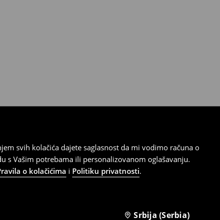
tanjem svih kolačića dajete saglasnost da mi vodimo računa o
adu s Vašim potrebama ili personalizovanom oglašavanju.
Pravila o kolačićima
i
Politiku privatnosti
.
Srbija (Serbia)