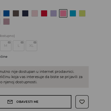
dostupno)
M
L
XL
ičine
nutno nije dostupan u internet prodavnici.
ičinu koja vas interesuje da biste se prijavili za
o njenoj dostupnosti.
OBAVESTI ME