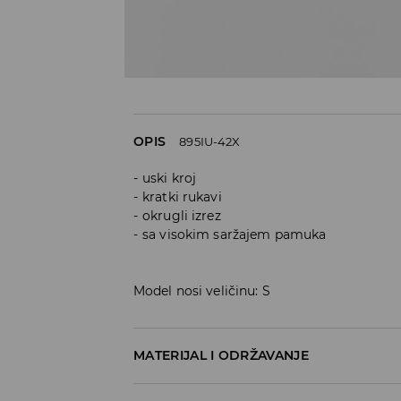
OPIS
895IU-42X
uski kroj
kratki rukavi
okrugli izrez
sa visokim saržajem pamuka
Model nosi veličinu: S
MATERIJAL I ODRŽAVANJE
95% COTTON, 5% ELASTANE