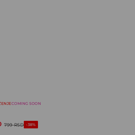
ŽENJE
COMING SOON
D
-38%
799
RSD