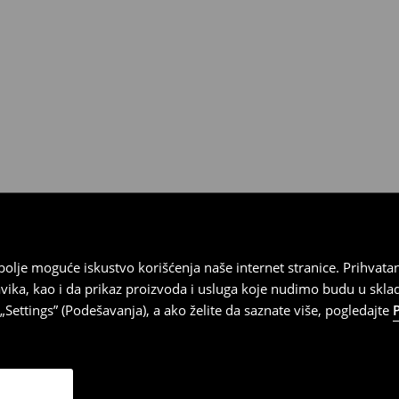
ja
 imajte na umu da nudimo
datuma prijema). Da biste to
e obrazac za povraćaj. Povraćaji
najbolje moguće iskustvo korišćenja naše internet stranice. Prihva
vika, kao i da prikaz proizvoda i usluga koje nudimo budu u skl
Settings” (Podešavanja), a ako želite da saznate više, pogledajte