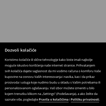
Dozvoli kolačiće
Koristimo kolačiće ili slične tehnologije kako biste imali najbolje
moguće iskustvo korišćenja naše internet stranice. Prihvatanjem
svih kolačića dajete saglasnost da mi vodimo računa o komforu Vaše
kupovine na osnovu Vaših interesovanja i navika, kao i da prikaz
proizvoda i usluga koje nudimo budu u skladu s Vašim potrebama ili
personalizovanom oglašavanju. Vaš izbor možete izmeniti u bilo
kojem trenutku klikom na „Settings” (Podešavanja), a ako želite da
saznate više, pogledajte
Pravila o kolačićima
i
Politiku privatnosti
.