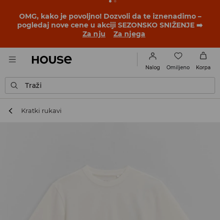
BACK TO SCHOOL
📒
Najbolje priče počinju pre prvog
školskog zvona. Započni školsku godinu u novom
outfitu!
Za nju
Za njega
Omiljeno
Nalog
Korpa
Traži
Kratki rukavi