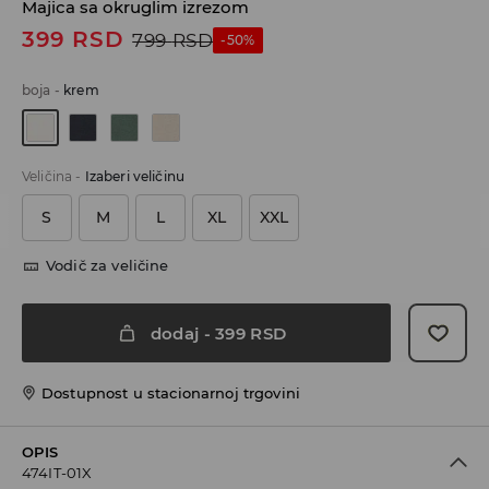
Majica sa okruglim izrezom
399
RSD
799
RSD
-50%
boja
-
krem
Veličina
-
Izaberi veličinu
S
M
L
XL
XXL
Vodič za veličine
dodaj
-
399
RSD
Dostupnost u stacionarnoj trgovini
OPIS
474IT-01X