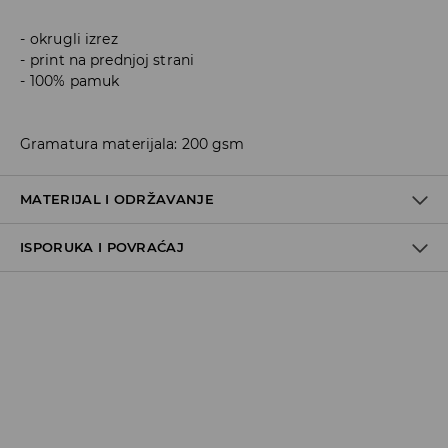
okrugli izrez
print na prednjoj strani
100% pamuk
Gramatura materijala: 200 gsm
MATERIJAL I ODRŽAVANJE
ISPORUKA I POVRAĆAJ
100% COTTON
Metode dostave
Za vreme perioda praznika, vreme dostave može
potrajati duže.
Pokupite u prodavnici - online plaćanje
BESPLATNA DOSTAVA
3-15 radnih dana