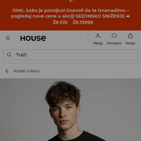
OMG, kako je povoljno! Dozvoli da te iznenadimo –
pogledaj nove cene u akciji SEZONSKO SNIŽENJE ➡️
Za nju
Za njega
Omiljeno
Nalog
Korpa
Traži
Kratki rukavi