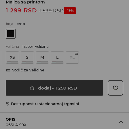
Majica sa printom
1 299
RSD
1 599
RSD
-19%
boja
-
crno
Veličina
-
Izaberi veličinu
XS
S
M
L
XL
Vodič za veličine
dodaj
-
1 299
RSD
Dostupnost u stacionarnoj trgovini
OPIS
063LA-99X