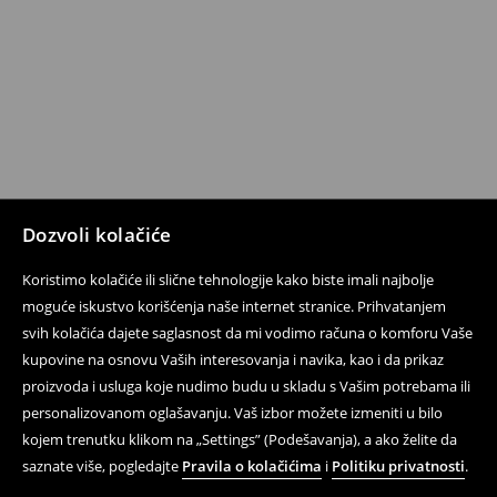
Dozvoli kolačiće
Koristimo kolačiće ili slične tehnologije kako biste imali najbolje
moguće iskustvo korišćenja naše internet stranice. Prihvatanjem
svih kolačića dajete saglasnost da mi vodimo računa o komforu Vaše
kupovine na osnovu Vaših interesovanja i navika, kao i da prikaz
proizvoda i usluga koje nudimo budu u skladu s Vašim potrebama ili
personalizovanom oglašavanju. Vaš izbor možete izmeniti u bilo
kojem trenutku klikom na „Settings” (Podešavanja), a ako želite da
saznate više, pogledajte
Pravila o kolačićima
i
Politiku privatnosti
.