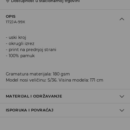
Dostupnost u stacionarnoj trgovini
OPIS
172JA-99X
uski kroj
okrugli izrez
print na prednjoj strani
100% pamuk
Gramatura materijala: 180 gsm
Model nosi veličinu: S/36. Visina modela: 171 cm
MATERIJAL I ODRŽAVANJE
ISPORUKA I POVRAĆAJ
95% COTTON, 5% ELASTANE
Metode dostave