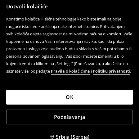
Dozvoli kolačiće
Koristimo kolačiće ili slične tehnologije kako biste imali najbolje
moguće iskustvo korišćenja naše internet stranice. Prihvatanjem
svih kolačića dajete saglasnost da mi vodimo računa o komforu Vaše
kupovine na osnovu Vaših interesovanja i navika, kao i da prikaz
proizvoda i usluga koje nudimo budu u skladu s Vašim potrebama ili
personalizovanom oglašavanju. Vaš izbor možete izmeniti u bilo
kojem trenutku klikom na „Settings” (Podešavanja), a ako želite da
saznate više, pogledajte
Pravila o kolačićima
i
Politiku privatnosti
.
OK
Podešavanja
Srbija (Serbia)