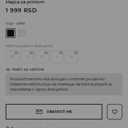
Majica sa printom
1 999
RSD
boja
-
crno
Veličina
(uskoro dostupno)
XS
S
M
L
XL
Vodič za veličine
Proizvod trenutno nije dostupan u internet prodavnici.
Odaberite veličinu koja vas interesuje da biste se prijavili za
obaveštenje o njenoj dostupnosti.
OBAVESTI ME