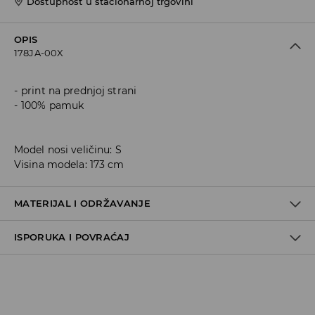
Dostupnost u stacionarnoj trgovini
OPIS
178JA-00X
print na prednjoj strani
100% pamuk
Model nosi veličinu: S
Visina modela: 173 cm
MATERIJAL I ODRŽAVANJE
ISPORUKA I POVRAĆAJ
100% COTTON
Metode dostave
Za vreme perioda praznika, vreme dostave može