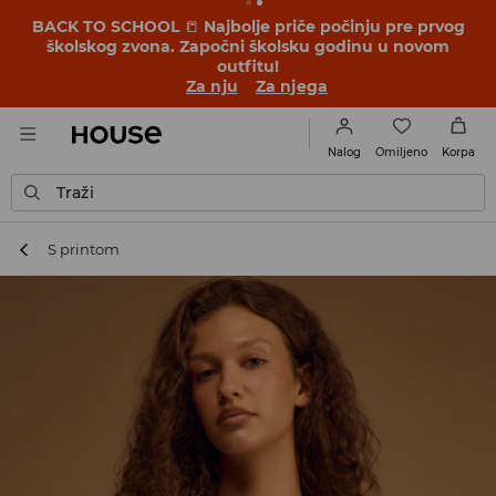
BACK TO SCHOOL
📒
Najbolje priče počinju pre prvog
školskog zvona. Započni školsku godinu u novom
outfitu!
Za nju
Za njega
Omiljeno
Nalog
Korpa
Traži
S printom