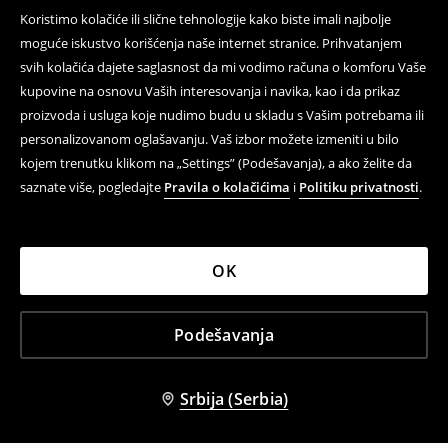
Koristimo kolačiće ili slične tehnologije kako biste imali najbolje
moguće iskustvo korišćenja naše internet stranice. Prihvatanjem
svih kolačića dajete saglasnost da mi vodimo računa o komforu Vaše
kupovine na osnovu Vaših interesovanja i navika, kao i da prikaz
proizvoda i usluga koje nudimo budu u skladu s Vašim potrebama ili
personalizovanom oglašavanju. Vaš izbor možete izmeniti u bilo
kojem trenutku klikom na „Settings” (Podešavanja), a ako želite da
saznate više, pogledajte
Pravila o kolačićima
i
Politiku privatnosti
.
OK
Podešavanja
Srbija (Serbia)