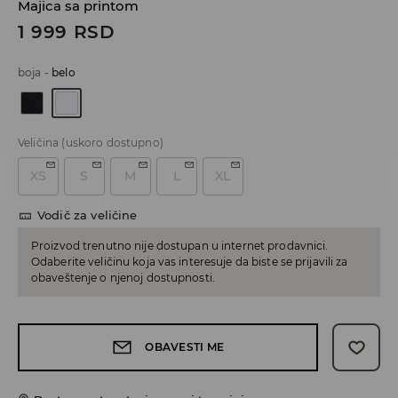
Majica sa printom
1 999
RSD
boja
-
belo
Veličina
(uskoro dostupno)
XS
S
M
L
XL
Vodič za veličine
Proizvod trenutno nije dostupan u internet prodavnici.
Odaberite veličinu koja vas interesuje da biste se prijavili za
obaveštenje o njenoj dostupnosti.
OBAVESTI ME