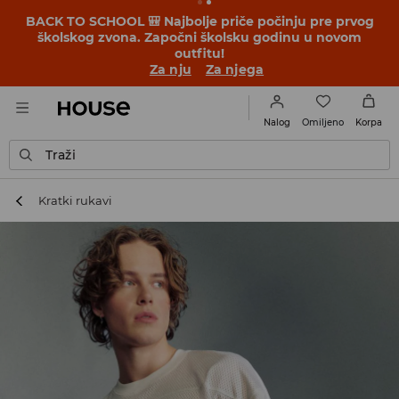
BACK TO SCHOOL 🎒 Najbolje priče počinju pre prvog
školskog zvona. Započni školsku godinu u novom
outfitu!
Za nju
Za njega
Omiljeno
Nalog
Korpa
Traži
Kratki rukavi