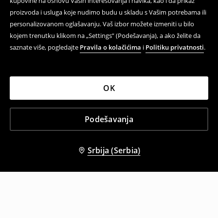
kupovine na osnovu Vaših interesovanja i navika, kao i da prikaz
proizvoda i usluga koje nudimo budu u skladu s Vašim potrebama ili
personalizovanom oglašavanju. Vaš izbor možete izmeniti u bilo
kojem trenutku klikom na „Settings” (Podešavanja), a ako želite da
saznate više, pogledajte
Pravila o kolačićima
i
Politiku privatnosti
.
OK
Podešavanja
Srbija (Serbia)