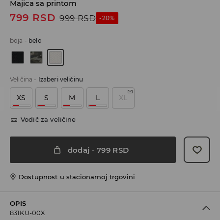
Majica sa printom
799
RSD
999
RSD
-20%
boja
-
belo
Veličina
-
Izaberi veličinu
XS
S
M
L
XL
Vodič za veličine
dodaj
-
799
RSD
Dostupnost u stacionarnoj trgovini
OPIS
831KU-00X