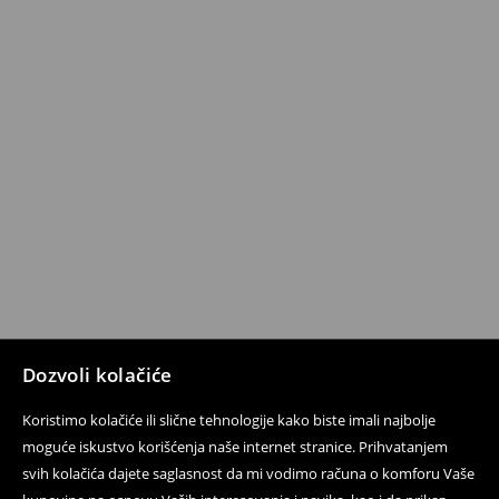
Dozvoli kolačiće
Koristimo kolačiće ili slične tehnologije kako biste imali najbolje
moguće iskustvo korišćenja naše internet stranice. Prihvatanjem
svih kolačića dajete saglasnost da mi vodimo računa o komforu Vaše