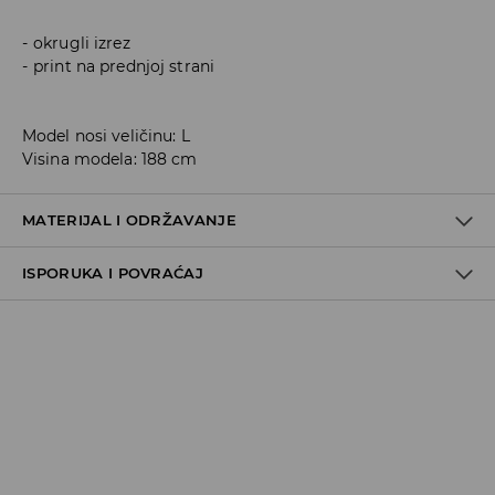
okrugli izrez
print na prednjoj strani
Model nosi veličinu: L
Visina modela: 188 cm
MATERIJAL I ODRŽAVANJE
ISPORUKA I POVRAĆAJ
100% POLYESTER
Metode dostave
Za vreme perioda praznika, vreme dostave može
potrajati duže.
Pokupite u prodavnici - online plaćanje
BESPLATNA DOSTAVA
3-15 radnih dana