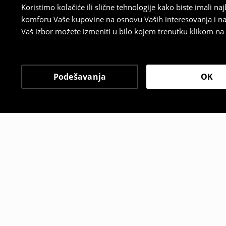
Koristimo kolačiće ili slične tehnologije kako biste imali 
komforu Vaše kupovine na osnovu Vaših interesovanja i na
Vaš izbor možete izmeniti u bilo kojem trenutku klikom na „
Podešavanja
OK
Drugi kupci su takođe i