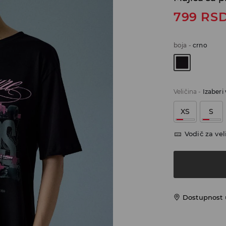
799
RS
boja
-
crno
Veličina
-
Izaberi 
XS
S
Vodič za vel
Dostupnost u