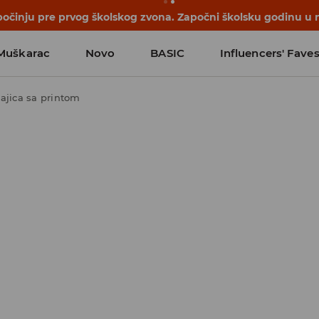
počinju pre prvog školskog zvona. Započni školsku godinu u 
Muškarac
Novo
BASIC
Influencers' Fave
ajica sa printom