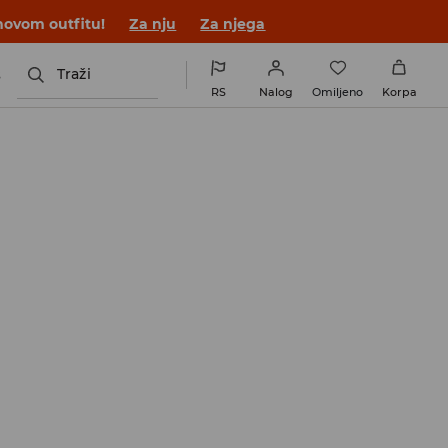
novom outfitu!
Za nju
Za njega
s
Traži
RS
Nalog
Omiljeno
Korpa