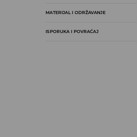
MATERIJAL I ODRŽAVANJE
100% COTTON
ISPORUKA I POVRAĆAJ
Metode dostave
Za vreme perioda praznika, vreme dostave
Pokupite u prodavnici - online plaćanje
BESPLATNA DOSTAVA
3-15 radnih dana
Milšped mesto za preuzimanje - online pl
490 RSD
*
3-15 radnih dana
Milsped Kurir - online plaćanje
490 RSD
*
3-15 radnih dana
Milsped Kurir - plaćanje pouzećem
490 RSD
*