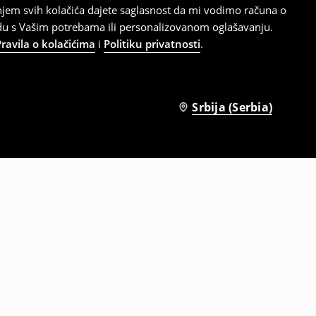
tanjem svih kolačića dajete saglasnost da mi vodimo računa o
adu s Vašim potrebama ili personalizovanom oglašavanju.
Pravila o kolačićima
i
Politiku privatnosti
.
Srbija (Serbia)