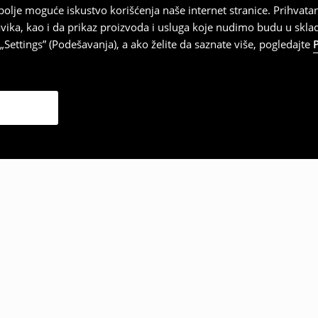
najbolje moguće iskustvo korišćenja naše internet stranice. Prihva
vika, kao i da prikaz proizvoda i usluga koje nudimo budu u skl
Settings” (Podešavanja), a ako želite da saznate više, pogledajte
zabrali