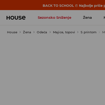
BACK TO SCHOOL
📒
Najbolje priče 
Sezonsko Sniženje
Žena
House
Žena
Odeća
Majice, topovi
S printom
M