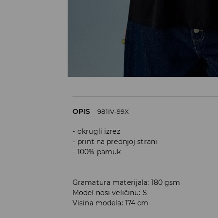
OPIS
981IV-99X
okrugli izrez
print na prednjoj strani
100% pamuk
Gramatura materijala: 180 gsm
Model nosi veličinu: S
Visina modela: 174 cm