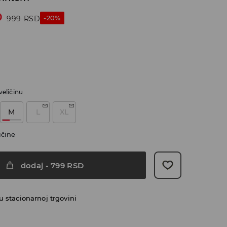
D
-20%
999
RSD
veličinu
M
L
XL
ičine
dodaj
-
799
RSD
 stacionarnoj trgovini