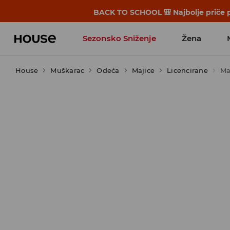
BACK TO SCHOOL 🎒 Najbolje priče p
Sezonsko Sniženje
Žena
House
Muškarac
Odeća
Majice
Licencirane
Ma