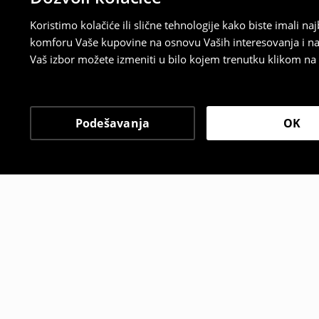
Koristimo kolačiće ili slične tehnologije kako biste imali 
komforu Vaše kupovine na osnovu Vaših interesovanja i na
Vaš izbor možete izmeniti u bilo kojem trenutku klikom na „
Podešavanja
OK