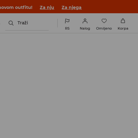
novom outfitu!
Za nju
Za njega
s
Traži
RS
Nalog
Omiljeno
Korpa