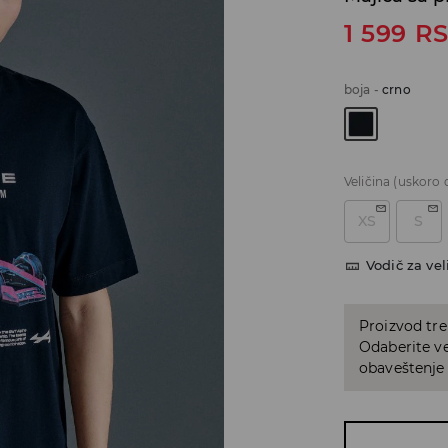
1 599
R
boja
-
crno
Veličina
(uskoro 
XS
S
Vodič za vel
Proizvod tre
Odaberite vel
obaveštenje 