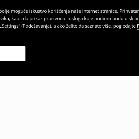
najbolje moguće iskustvo korišćenja naše internet stranice. Prihva
vika, kao i da prikaz proizvoda i usluga koje nudimo budu u skl
Settings” (Podešavanja), a ako želite da saznate više, pogledajte