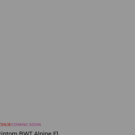
ŽENJE
COMING SOON
printom BWT Alpine F1