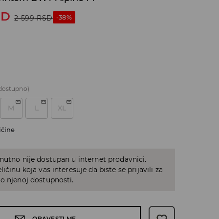
SD
-38%
2 599
RSD
dostupno)
M
L
XL
ičine
nutno nije dostupan u internet prodavnici.
ičinu koja vas interesuje da biste se prijavili za
o njenoj dostupnosti.
OBAVESTI ME