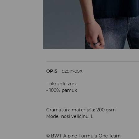
OPIS
929IY-99X
okrugli izrez
100% pamuk
Gramatura materijala: 200 gsm
Model nosi veličinu: L
© BWT Alpine Formula One Team