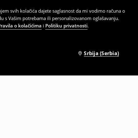
tanjem svih kolačića dajete saglasnost da mi vodimo računa o
adu s Vašim potrebama ili personalizovanom oglašavanju.
Pravila o kolačićima
i
Politiku privatnosti
.
Srbija (Serbia)