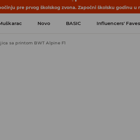
očinju pre prvog školskog zvona. Započni školsku godinu u 
Muškarac
Novo
BASIC
Influencers' Fave
jica sa printom BWT Alpine F1