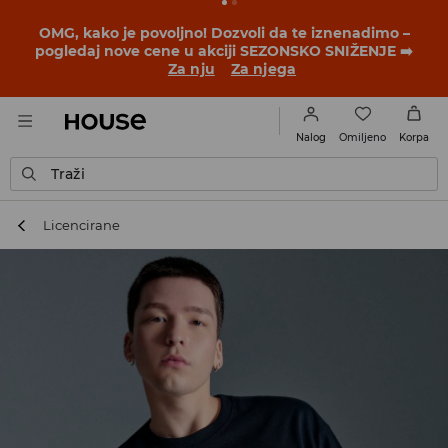
BACK TO SCHOOL
📒
Najbolje priče počinju pre prvog
školskog zvona. Započni školsku godinu u novom
outfitu!
Za nju
Za njega
Omiljeno
Nalog
Korpa
Traži
Licencirane