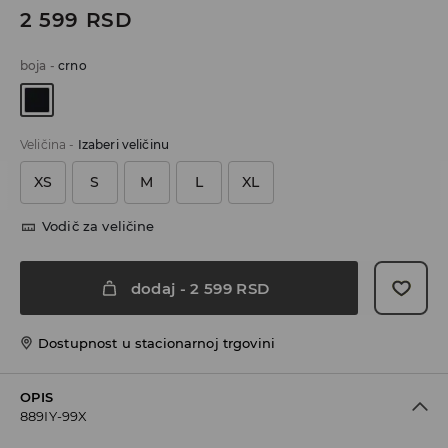
2 599
RSD
boja
-
crno
Veličina
-
Izaberi veličinu
XS
S
M
L
XL
Vodič za veličine
dodaj
-
2 599
RSD
Dostupnost u stacionarnoj trgovini
OPIS
889IY-99X