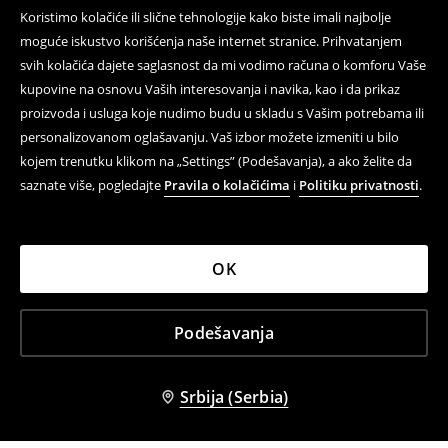
Koristimo kolačiće ili slične tehnologije kako biste imali najbolje
moguće iskustvo korišćenja naše internet stranice. Prihvatanjem
svih kolačića dajete saglasnost da mi vodimo računa o komforu Vaše
kupovine na osnovu Vaših interesovanja i navika, kao i da prikaz
proizvoda i usluga koje nudimo budu u skladu s Vašim potrebama ili
personalizovanom oglašavanju. Vaš izbor možete izmeniti u bilo
kojem trenutku klikom na „Settings” (Podešavanja), a ako želite da
saznate više, pogledajte
Pravila o kolačićima
i
Politiku privatnosti
.
OK
Podešavanja
Srbija (Serbia)