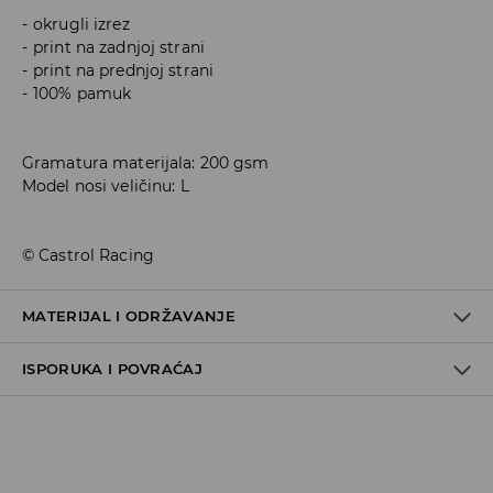
okrugli izrez
print na zadnjoj strani
print na prednjoj strani
100% pamuk
Gramatura materijala: 200 gsm
Model nosi veličinu: L
© Castrol Racing
MATERIJAL I ODRŽAVANJE
ISPORUKA I POVRAĆAJ
100% COTTON
Metode dostave
Za vreme perioda praznika, vreme dostave može