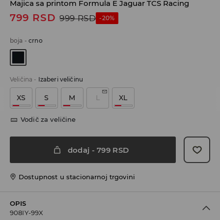
Majica sa printom Formula E Jaguar TCS Racing
799
RSD
999
RSD
-20%
boja
-
crno
Veličina
-
Izaberi veličinu
XS
S
M
L
XL
Vodič za veličine
dodaj
-
799
RSD
Dostupnost u stacionarnoj trgovini
OPIS
908IY-99X