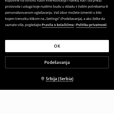
kupovine na osnovu Vaših interesovanja i navika, kao i da prikaz
proizvoda i usluga koje nudimo budu u skladu s Vašim potrebama ili
personalizovanom oglašavanju. Vaš izbor možete izmeniti u bilo
kojem trenutku klikom na „Settings” (Podešavanja), a ako želite da
saznate više, pogledajte
Pravila o kolačićima
i
Politiku privatnosti
.
OK
Podešavanja
Srbija (Serbia)