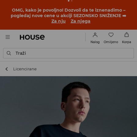
OMG, kako je povoljno! Dozvoli da te iznenadimo –
pogledaj nove cene u akciji SEZONSKO SNIŽENJE ➡️
Za nju
Za njega
Omiljeno
Nalog
Korpa
Traži
Licencirane