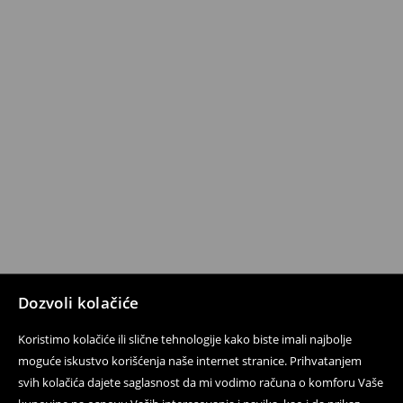
Dozvoli kolačiće
Koristimo kolačiće ili slične tehnologije kako biste imali najbolje
moguće iskustvo korišćenja naše internet stranice. Prihvatanjem
svih kolačića dajete saglasnost da mi vodimo računa o komforu Vaše