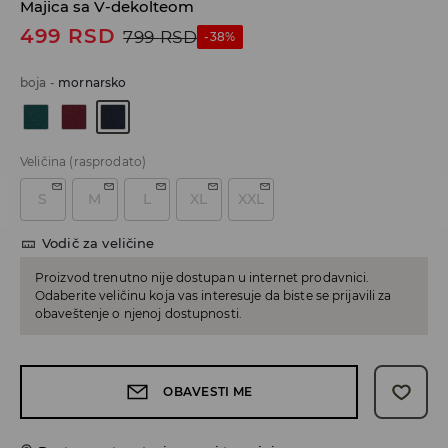
Majica sa V-dekolteom
499
RSD
799
RSD
-38%
boja
-
mornarsko
Veličina
(rasprodato)
S
M
L
XL
XXL
Vodič za veličine
Proizvod trenutno nije dostupan u internet prodavnici.
Odaberite veličinu koja vas interesuje da biste se prijavili za
obaveštenje o njenoj dostupnosti.
OBAVESTI ME