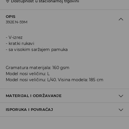
Dostupnost u stacionarnoj trgovini
OPIS
392EN-59M
V-izrez
kratki rukavi
sa visokim saržajem pamuka
Gramatura materijala: 160 gsm
Model nosi veličinu: L
Model nosi veličinu: L/40. Visina modela: 185 cm
MATERIJAL I ODRŽAVANJE
ISPORUKA I POVRAĆAJ
60% COTTON, 40% POLYESTER
Metode dostave