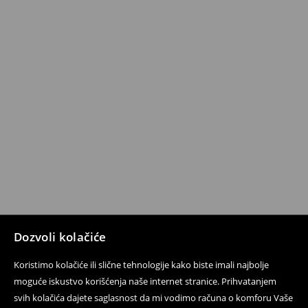
Dozvoli kolačiće
Koristimo kolačiće ili slične tehnologije kako biste imali najbolje
moguće iskustvo korišćenja naše internet stranice. Prihvatanjem
svih kolačića dajete saglasnost da mi vodimo računa o komforu Vaše