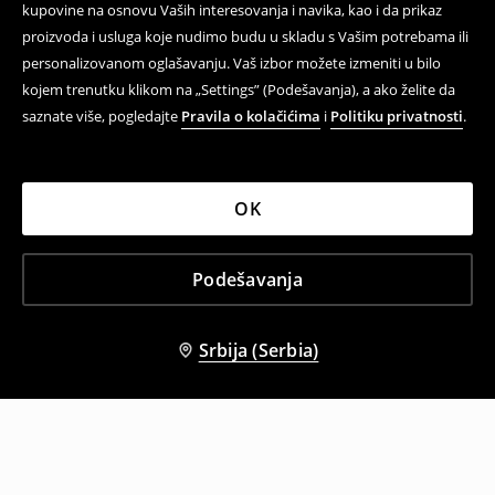
kupovine na osnovu Vaših interesovanja i navika, kao i da prikaz
proizvoda i usluga koje nudimo budu u skladu s Vašim potrebama ili
personalizovanom oglašavanju. Vaš izbor možete izmeniti u bilo
kojem trenutku klikom na „Settings” (Podešavanja), a ako želite da
saznate više, pogledajte
Pravila o kolačićima
i
Politiku privatnosti
.
OK
Podešavanja
Srbija (Serbia)