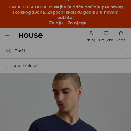
BACK TO SCHOOL
📒
Najbolje priče počinju pre prvog
školskog zvona. Započni školsku godinu u novom
outfitu!
Za nju
Za njega
Omiljeno
Nalog
Korpa
Traži
Kratki rukavi