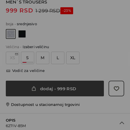
MEN`S TROUSERS
999
RSD
1 299
RSD
-23%
boja
-
srednjesivo
Veličina
-
Izaberi veličinu
XS
S
M
L
XL
Vodič za veličine
dodaj
-
999
RSD
Dostupnost u stacionarnoj trgovini
OPIS
627IV-85M