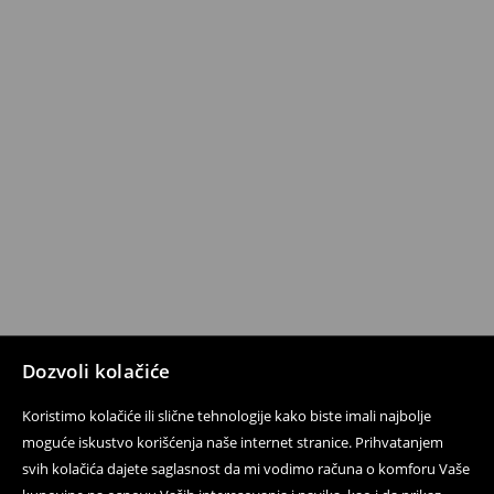
Dozvoli kolačiće
Koristimo kolačiće ili slične tehnologije kako biste imali najbolje
moguće iskustvo korišćenja naše internet stranice. Prihvatanjem
svih kolačića dajete saglasnost da mi vodimo računa o komforu Vaše