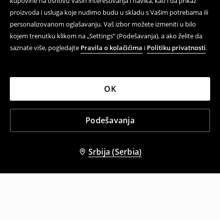
kupovine na osnovu Vaših interesovanja i navika, kao i da prikaz
proizvoda i usluga koje nudimo budu u skladu s Vašim potrebama ili
personalizovanom oglašavanju. Vaš izbor možete izmeniti u bilo
kojem trenutku klikom na „Settings” (Podešavanja), a ako želite da
saznate više, pogledajte
Pravila o kolačićima
i
Politiku privatnosti
.
OK
Podešavanja
Srbija (Serbia)