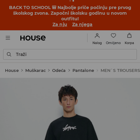
BACK TO SCHOOL 🎒 Najbolje priče počinju pre prvog
školskog zvona. Započni školsku godinu u novom
outfitu!
Za nju
Za njega
Omiljeno
Nalog
Korpa
Traži
House
Muškarac
Odeća
Pantalone
MEN`S TROUSERS