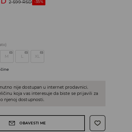
SD
-35%
2 599
RSD
ato)
M
L
XL
ičine
nutno nije dostupan u internet prodavnici.
ičinu koja vas interesuje da biste se prijavili za
o njenoj dostupnosti.
OBAVESTI ME