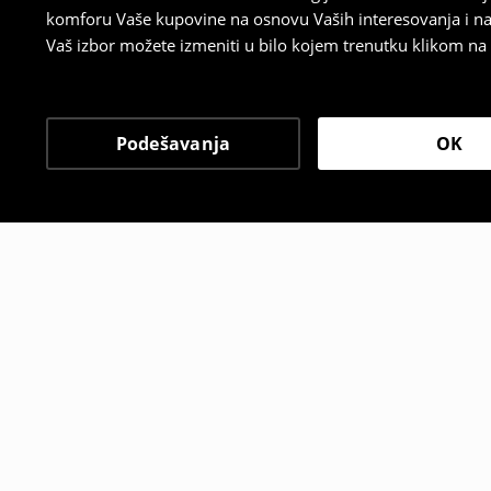
komforu Vaše kupovine na osnovu Vaših interesovanja i na
Vaš izbor možete izmeniti u bilo kojem trenutku klikom na „
Podešavanja
OK
Drugi kupci su takođe i