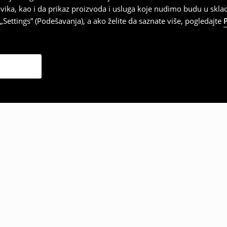
vika, kao i da prikaz proizvoda i usluga koje nudimo budu u skl
Settings” (Podešavanja), a ako želite da saznate više, pogledajte
zabrali