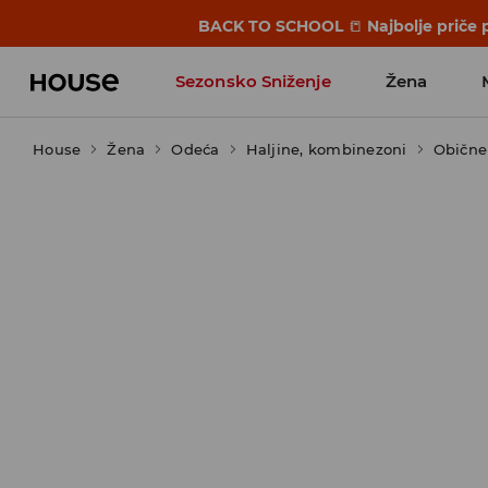
BACK TO SCHOOL
📒
Najbolje priče 
Sezonsko Sniženje
Žena
House
Žena
Odeća
Haljine, kombinezoni
Obične