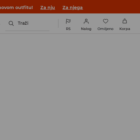
novom outfitu!
Za nju
Za njega
s
Traži
RS
Nalog
Omiljeno
Korpa