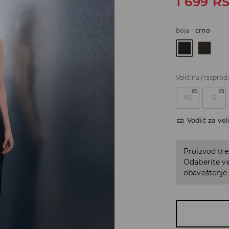
1 699
R
boja
-
crno
Veličina
(rasprod
XS
S
Vodič za vel
Proizvod tre
Odaberite vel
obaveštenje 