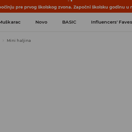
počinju pre prvog školskog zvona. Započni školsku godinu u 
Muškarac
Novo
BASIC
Influencers' Fave
Mini haljina