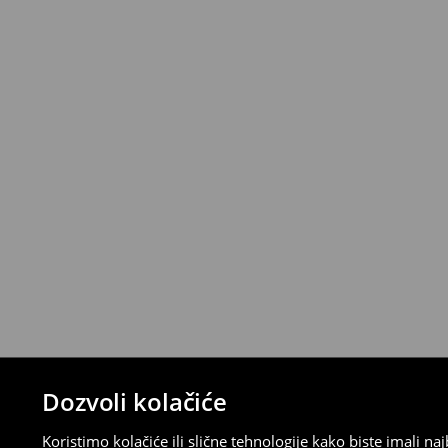
*
Besplatna dostava za narudžbe iznad 
>>
Detaljne informacije o isporuci
>>
Detaljne informacije o načinima plaćan
Politika povraćaja
Ako se predomislite u vezi s kupovinom,
politiku povraćaja u roku od 30 dana (od 
uradili, idite na korisnički nalog i popunit
su brzi, laki i besplatni.
⟶
Detaljne informacije o povraćaju
Dozvoli kolačiće
Koristimo kolačiće ili slične tehnologije kako biste imali 