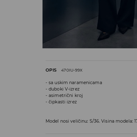
OPIS
470IU-99X
sa uskim naramenicama
duboki V-izrez
asimetrični kroj
čipkasti izrez
Model nosi veličinu: S/36. Visina modela: 