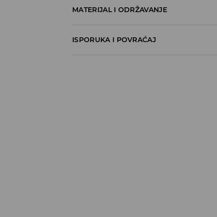
MATERIJAL I ODRŽAVANJE
95% POLYESTER, 5% ELASTANE
ISPORUKA I POVRAĆAJ
Metode dostave
Za vreme perioda praznika, vreme dostave
Pokupite u prodavnici - online plaćanje
BESPLATNA DOSTAVA
3-15 radnih dana
Milšped mesto za preuzimanje - online pl
490 RSD
*
3-15 radnih dana
Milsped Kurir - online plaćanje
490 RSD
*
3-15 radnih dana
Milsped Kurir - plaćanje pouzećem
490 RSD
*
3-15 radnih dana