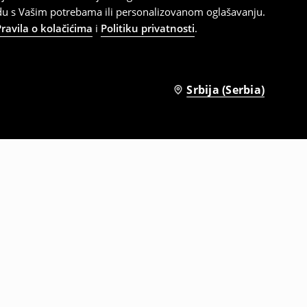
adu s Vašim potrebama ili personalizovanom oglašavanju.
Pravila o kolačićima
i
Politiku privatnosti
.
Srbija (Serbia)