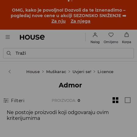
OMG, kako je povoljno! Dozvoli da te iznenadimo –
pogledaj nove cene u akciji SEZONSKO SNIŽENJE ➡️
Za nju
Za njega
Omiljeno
Nalog
Korpa
Traži
House
Muškarac
Uvjeri se!
Licence
Admor
Filteri
PROIZVODA
:
0
Ne postoje proizvodi koji odgovaraju ovim
kriterijumima