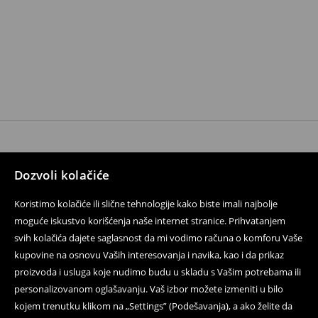
Kontaktirajte nas
Dozvoli kolačiće
Koristite obrazac za kontakt
Koristimo kolačiće ili slične tehnologije kako biste imali najbolje
Pratite nas
moguće iskustvo korišćenja naše internet stranice. Prihvatanjem
svih kolačića dajete saglasnost da mi vodimo računa o komforu Vaše
kupovine na osnovu Vaših interesovanja i navika, kao i da prikaz
proizvoda i usluga koje nudimo budu u skladu s Vašim potrebama ili
Pomoć i kontakt
personalizovanom oglašavanju. Vaš izbor možete izmeniti u bilo
Uslovi korišćenja
kojem trenutku klikom na „Settings” (Podešavanja), a ako želite da