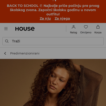
BACK TO SCHOOL
📒
Najbolje priče počinju pre prvog
školskog zvona. Započni školsku godinu u novom
outfitu!
Za nju
Za njega
Omiljeno
Nalog
Korpa
Traži
Predimenzionirani