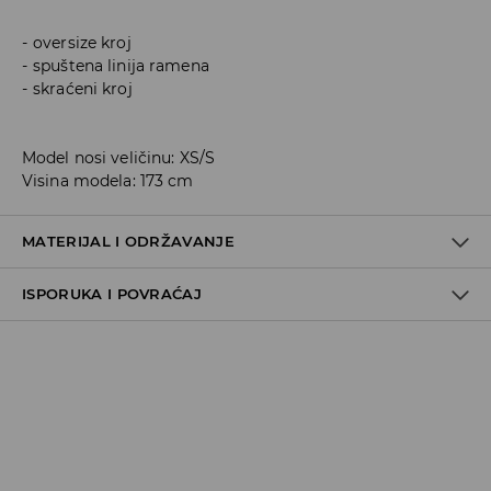
oversize kroj
spuštena linija ramena
skraćeni kroj
Model nosi veličinu: XS/S
Visina modela: 173 cm
MATERIJAL I ODRŽAVANJE
ISPORUKA I POVRAĆAJ
100% POLYESTER
Metode dostave
Za vreme perioda praznika, vreme dostave može
potrajati duže.
Pokupite u prodavnici - online plaćanje
BESPLATNA DOSTAVA