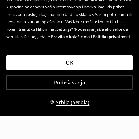
kupovine na osnovu Vaših interesovanja i navika, kao i da prikaz
proizvoda i usluga koje nudimo budu u skladu s Vašim potrebama ili
personalizovanom oglašavanju. Vaš izbor možete izmeniti u bilo
kojem trenutku klikom na „Settings” (Podešavanja), a ako želite da
saznate više, pogledajte
Pravila o kolačićima
i
Politiku privatnosti
.
OK
Podešavanja
Srbija (Serbia)