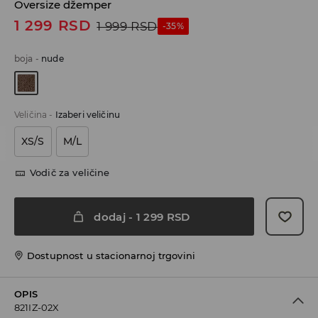
Oversize džemper
1 299
RSD
1 999
RSD
-35%
boja
-
nude
Veličina
-
Izaberi veličinu
XS/S
M/L
Vodič za veličine
dodaj
-
1 299
RSD
Dostupnost u stacionarnoj trgovini
OPIS
821IZ-02X