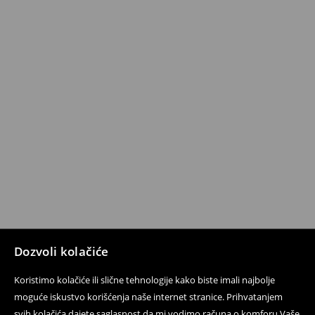
Dozvoli kolačiće
Koristimo kolačiće ili slične tehnologije kako biste imali najbolje
moguće iskustvo korišćenja naše internet stranice. Prihvatanjem
svih kolačića dajete saglasnost da mi vodimo računa o komforu Vaše