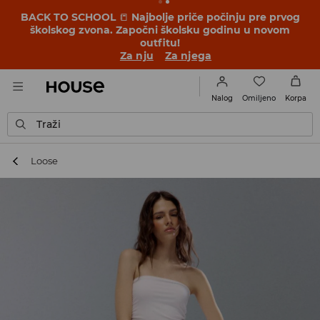
BACK TO SCHOOL
📒
Najbolje priče počinju pre prvog
školskog zvona. Započni školsku godinu u novom
outfitu!
Za nju
Za njega
Omiljeno
Nalog
Korpa
Traži
Loose