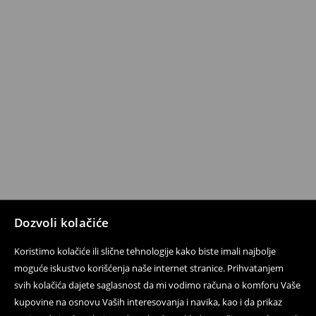
Dozvoli kolačiće
Koristimo kolačiće ili slične tehnologije kako biste imali najbolje
moguće iskustvo korišćenja naše internet stranice. Prihvatanjem
svih kolačića dajete saglasnost da mi vodimo računa o komforu Vaše
kupovine na osnovu Vaših interesovanja i navika, kao i da prikaz