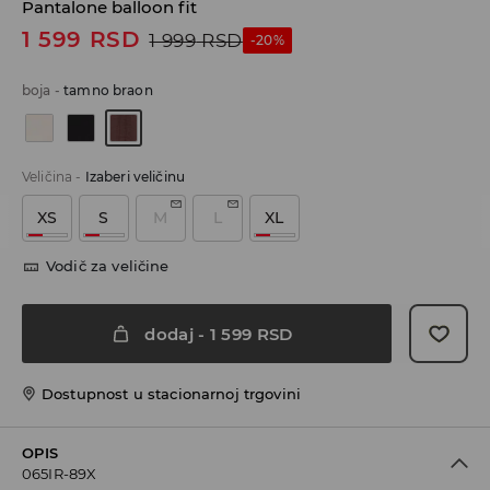
Pantalone balloon fit
1 599
RSD
1 999
RSD
-20%
boja
-
tamno braon
Veličina
-
Izaberi veličinu
XS
S
M
L
XL
Vodič za veličine
dodaj
-
1 599
RSD
Dostupnost u stacionarnoj trgovini
OPIS
065IR-89X