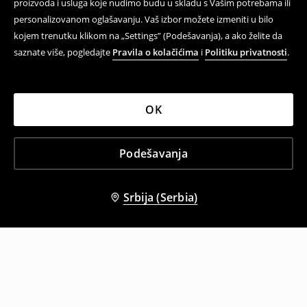
proizvoda i usluga koje nudimo budu u skladu s Vašim potrebama ili
personalizovanom oglašavanju. Vaš izbor možete izmeniti u bilo
kojem trenutku klikom na „Settings” (Podešavanja), a ako želite da
saznate više, pogledajte
Pravila o kolačićima
i
Politiku privatnosti
.
OK
Podešavanja
Srbija (Serbia)