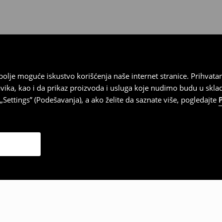
e obrazac za povraćaj. Povraćaji
najbolje moguće iskustvo korišćenja naše internet stranice. Prihva
vika, kao i da prikaz proizvoda i usluga koje nudimo budu u skl
Settings” (Podešavanja), a ako želite da saznate više, pogledajte