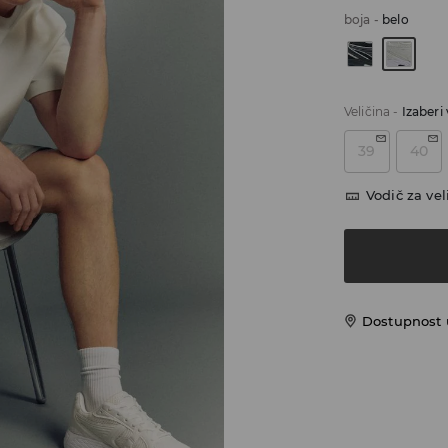
boja
-
belo
Veličina
-
Izaberi 
39
40
Vodič za vel
Dostupnost u