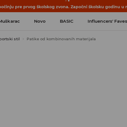
počinju pre prvog školskog zvona. Započni školsku godinu u 
Muškarac
Novo
BASIC
Influencers' Fave
portski stil
Patike od kombinovanih materijala