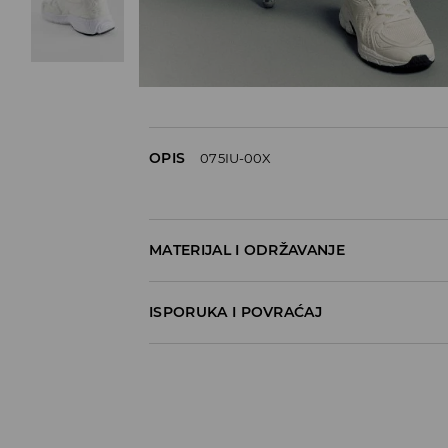
OPIS
075IU-00X
MATERIJAL I ODRŽAVANJE
60% POLYURETHANE, 40% POLYESTER
ISPORUKA I POVRAĆAJ
Metode dostave
Za vreme perioda praznika, vreme dostave
Pokupite u prodavnici - online plaćanje