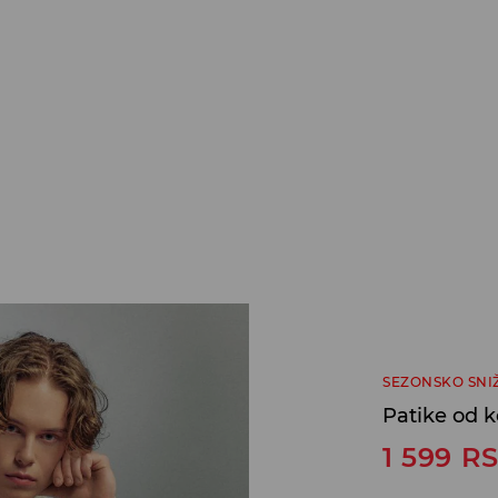
SEZONSKO SNI
Patike od 
1 599
R