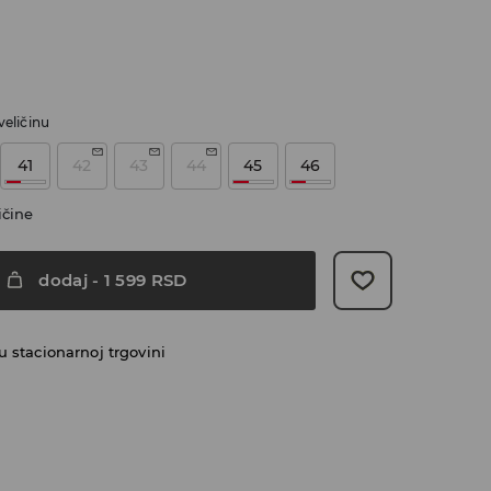
veličinu
41
42
43
44
45
46
ičine
dodaj
-
1 599
RSD
 stacionarnoj trgovini