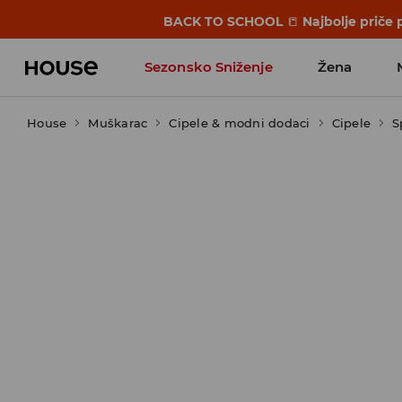
BACK TO SCHOOL
📒
Najbolje priče 
Sezonsko Sniženje
Žena
House
Muškarac
Cipele & modni dodaci
Cipele
S