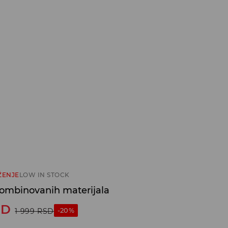
ŽENJE
LOW IN STOCK
kombinovanih materijala
SD
-20%
1 999
RSD