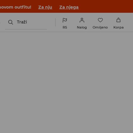
novom outfitu!
Za nju
Za njega
s
Traži
RS
Nalog
Omiljeno
Korpa