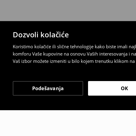
uradili, idite na korisnički nalog i popunit
su brzi, laki i besplatni.
⟶
Detaljne informacije o povraćaju
Dozvoli kolačiće
Koristimo kolačiće ili slične tehnologije kako biste imali 
komforu Vaše kupovine na osnovu Vaših interesovanja i na
Vaš izbor možete izmeniti u bilo kojem trenutku klikom na „
Podešavanja
OK