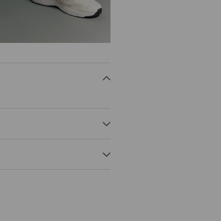
 može potrajati duže.