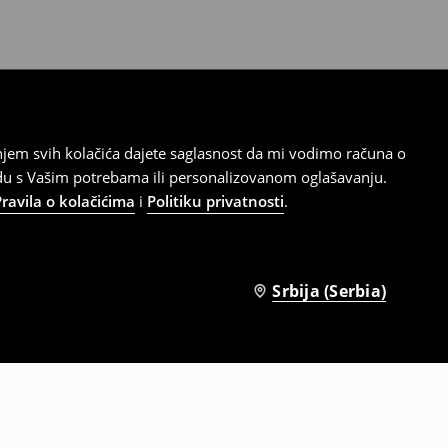
tanjem svih kolačića dajete saglasnost da mi vodimo računa o
adu s Vašim potrebama ili personalizovanom oglašavanju.
Pravila o kolačićima
i
Politiku privatnosti
.
Srbija (Serbia)