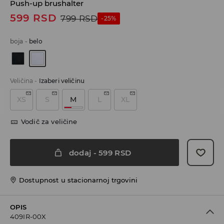
Push-up brushalter
599
RSD
799
RSD
-25%
boja
-
belo
Veličina
-
Izaberi veličinu
XS
S
M
L
XL
Vodič za veličine
dodaj
-
599
RSD
Dostupnost u stacionarnoj trgovini
OPIS
409IR-00X