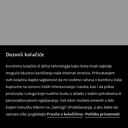
Dozvoli kolačiće
Koristimo kolačiće ili slične tehnologije kako biste imali najbolje
moguće iskustvo korišćenja naše internet stranice. Prihvatanjem
svih kolačića dajete saglasnost da mi vodimo računa o komforu Vaše
kupovine na osnovu Vaših interesovanja i navika, kao i da prikaz
proizvoda i usluga koje nudimo budu u skladu s Vašim potrebama ili
personalizovanom oglašavanju. Vaš izbor možete izmeniti u bilo
kojem trenutku klikom na „Settings” (Podešavanja), a ako želite da
saznate više, pogledajte
Pravila o kolačićima
i
Politiku privatnosti
.