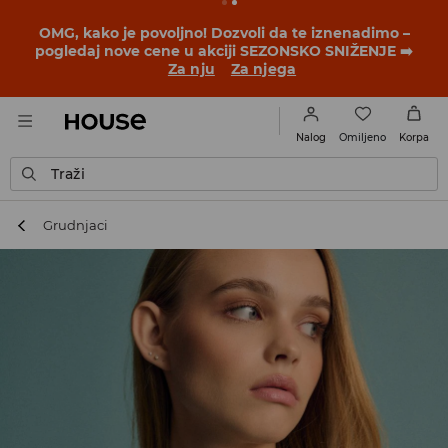
BACK TO SCHOOL
📒
Najbolje priče počinju pre prvog
školskog zvona. Započni školsku godinu u novom
outfitu!
Za nju
Za njega
Omiljeno
Nalog
Korpa
Traži
Grudnjaci