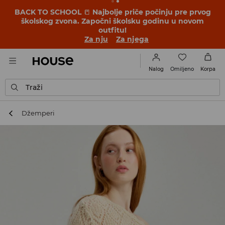
BACK TO SCHOOL
📒
Najbolje priče počinju pre prvog
školskog zvona. Započni školsku godinu u novom
outfitu!
Za nju
Za njega
Omiljeno
Nalog
Korpa
Traži
Džemperi