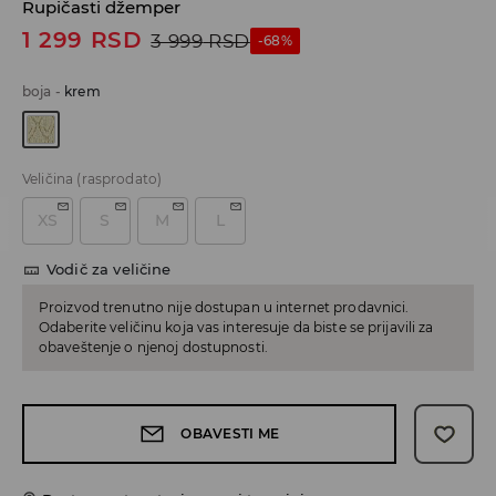
Rupičasti džemper
1 299
RSD
3 999
RSD
-68%
boja
-
krem
Veličina
(rasprodato)
XS
S
M
L
Vodič za veličine
Proizvod trenutno nije dostupan u internet prodavnici.
Odaberite veličinu koja vas interesuje da biste se prijavili za
obaveštenje o njenoj dostupnosti.
OBAVESTI ME