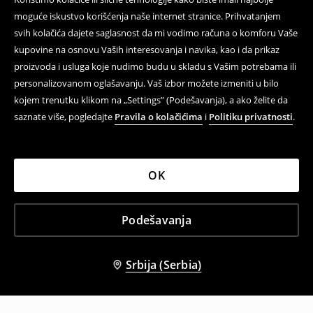
moguće iskustvo korišćenja naše internet stranice. Prihvatanjem
svih kolačića dajete saglasnost da mi vodimo računa o komforu Vaše
kupovine na osnovu Vaših interesovanja i navika, kao i da prikaz
proizvoda i usluga koje nudimo budu u skladu s Vašim potrebama ili
personalizovanom oglašavanju. Vaš izbor možete izmeniti u bilo
kojem trenutku klikom na „Settings” (Podešavanja), a ako želite da
saznate više, pogledajte
Pravila o kolačićima
i
Politiku privatnosti
.
OK
Podešavanja
Srbija (Serbia)