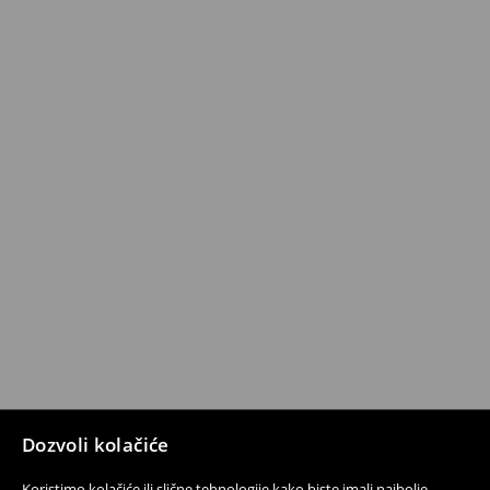
Dozvoli kolačiće
Koristimo kolačiće ili slične tehnologije kako biste imali najbolje